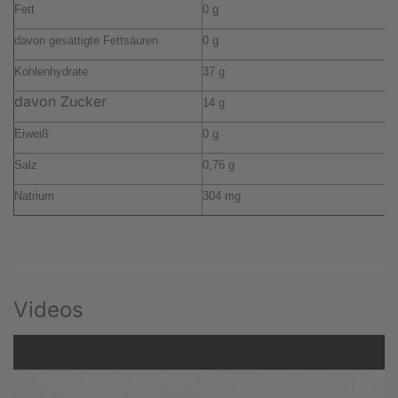
Fett
0 g
0
davon gesättigte Fettsäuren
0 g
0
Kohlenhydrate
37 g
2
davon Zucker
14 g
9
Eiweiß
0 g
0
Salz
0,76 g
0
Natrium
304 mg
2
Videos