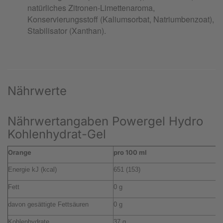
Nährwerte
Nährwertangaben Powergel Hydro
Kohlenhydrat-Gel
Orange
pro 100 ml
p
Energie kJ (kcal)
651 (153)
4
Fett
0 g
0
davon gesättigte Fettsäuren
0 g
0
Kohlenhydrate
37 g
2