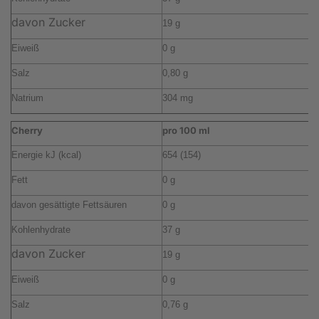
davon Zucker
19 g
1
Eiweiß
0 g
0
Salz
0,80 g
0
Natrium
304 mg
2
Cherry
pro 100 ml
p
Energie kJ (kcal)
654 (154)
4
Fett
0 g
0
davon gesättigte Fettsäuren
0 g
0
Kohlenhydrate
37 g
2
davon Zucker
19 g
1
Eiweiß
0 g
0
Salz
0,76 g
0