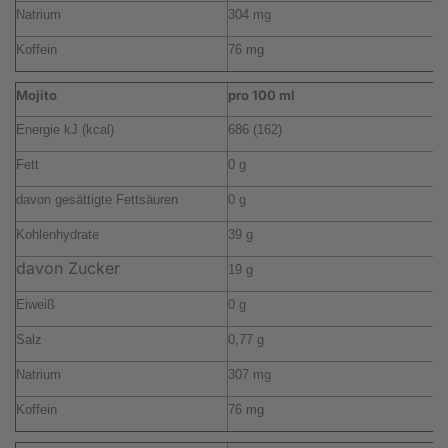
Natrium
304 mg
2
Koffein
76 mg
5
Mojito
pro 100 ml
p
Energie kJ (kcal)
686 (162)
4
Fett
0 g
0
davon gesättigte Fettsäuren
0 g
0
Kohlenhydrate
39 g
2
davon Zucker
19 g
1
Eiweiß
0 g
0
Salz
0,77 g
0
Natrium
307 mg
2
Koffein
76 mg
5