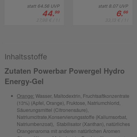
statt
64.
56
UVP
statt
8.
07
UVP
44.
6.
99
66
27,98 € / 1 l
33,13 € / 1 l
Inhaltsstoffe