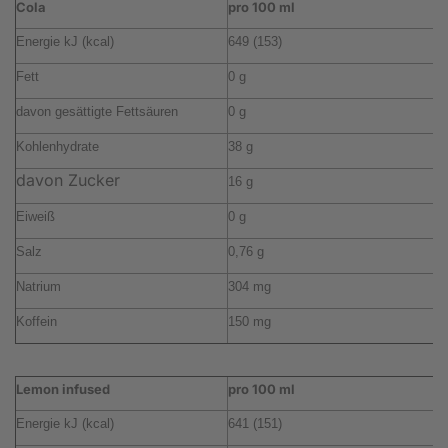
Cola
pro 100 ml
p
Energie kJ (kcal)
649 (153)
4
Fett
0 g
0
davon gesättigte Fettsäuren
0 g
0
Kohlenhydrate
38 g
2
davon Zucker
16 g
1
Eiweiß
0 g
0
Salz
0,76 g
0
Natrium
304 mg
2
Koffein
150 mg
1
Lemon infused
pro 100 ml
p
Energie kJ (kcal)
641 (151)
4