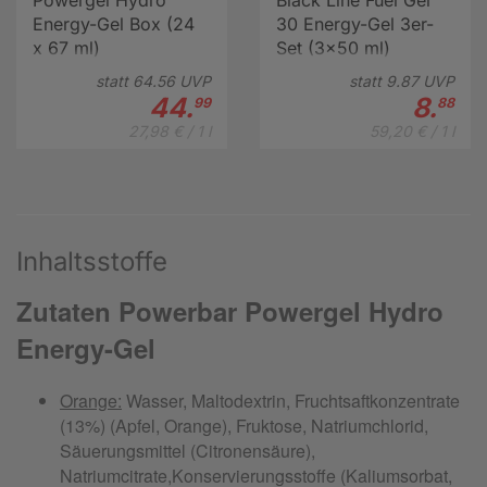
Energy-Gel Box (24
30 Energy-Gel 3er-
x 67 ml)
Set (3x50 ml)
statt
64.
56
UVP
statt
9.
87
UVP
44.
8.
99
88
27,98 € / 1 l
59,20 € / 1 l
Inhaltsstoffe