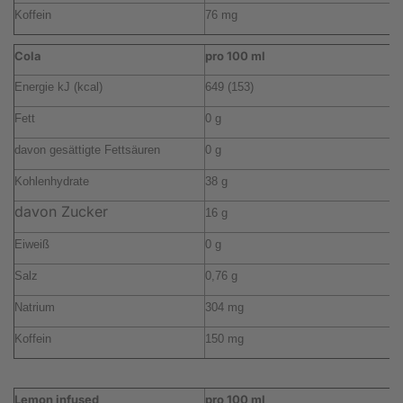
Koffein
76 mg
5
Cola
pro 100 ml
p
Energie kJ (kcal)
649 (153)
4
Fett
0 g
0
davon gesättigte Fettsäuren
0 g
0
Kohlenhydrate
38 g
2
davon Zucker
16 g
1
Eiweiß
0 g
0
Salz
0,76 g
0
Natrium
304 mg
2
Koffein
150 mg
1
Lemon infused
pro 100 ml
p