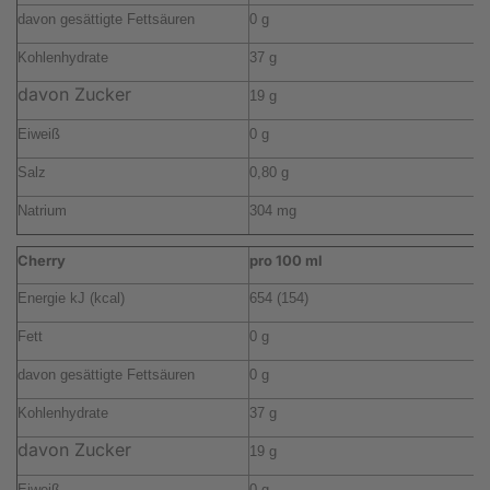
davon gesättigte Fettsäuren
0 g
0
Kohlenhydrate
37 g
2
davon Zucker
19 g
1
Eiweiß
0 g
0
Salz
0,80 g
0
Natrium
304 mg
2
Cherry
pro 100 ml
p
Energie kJ (kcal)
654 (154)
4
Fett
0 g
0
davon gesättigte Fettsäuren
0 g
0
Kohlenhydrate
37 g
2
davon Zucker
19 g
1
Eiweiß
0 g
0