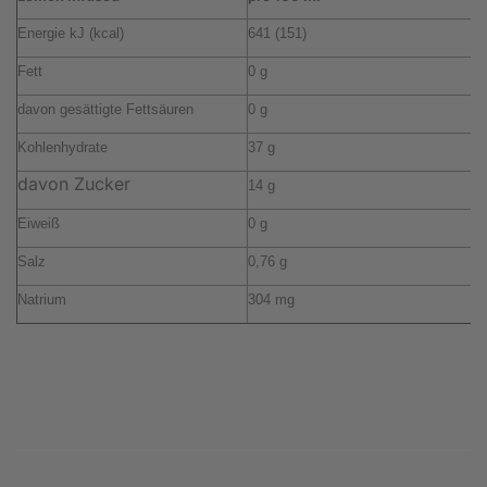
Energie kJ (kcal)
641 (151)
4
Fett
0 g
0
davon gesättigte Fettsäuren
0 g
0
Kohlenhydrate
37 g
2
davon Zucker
14 g
9
Eiweiß
0 g
0
Salz
0,76 g
0
Natrium
304 mg
2