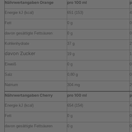
Nährwertangaben Orange
pro 100 ml
p
Energie kJ (kcal)
651 (153)
4
Fett
0 g
0
davon gesättigte Fettsäuren
0 g
0
Kohlenhydrate
37 g
2
davon Zucker
19 g
1
Eiweiß
0 g
0
Salz
0,80 g
0
Natrium
304 mg
2
Nährwertangaben Cherry
pro 100 ml
p
Energie kJ (kcal)
654 (154)
4
Fett
0 g
0
davon gesättigte Fettsäuren
0 g
0