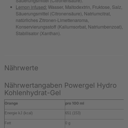
Nährwerte
Nährwertangaben Powergel Hydro
Kohlenhydrat-Gel
Orange
pro 100 ml
p
Energie kJ (kcal)
651 (153)
4
Fett
0 g
0