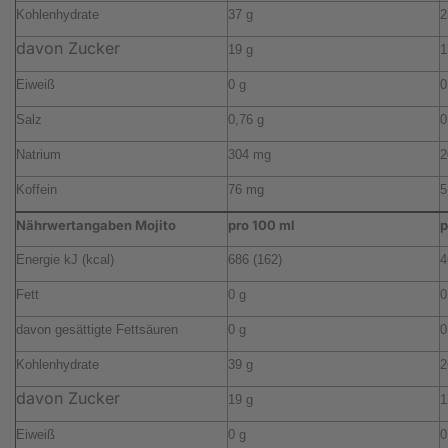
Kohlenhydrate
37 g
2
davon Zucker
19 g
1
Eiweiß
0 g
0
Salz
0,76 g
0
Natrium
304 mg
2
Koffein
76 mg
5
Nährwertangaben Mojito
pro 100 ml
p
Energie kJ (kcal)
686 (162)
4
Fett
0 g
0
davon gesättigte Fettsäuren
0 g
0
Kohlenhydrate
39 g
2
davon Zucker
19 g
1
Eiweiß
0 g
0