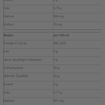
Salz
0,76 g
0
Natrium
304 mg
2
Koffein
76 mg
5
Mojito
pro 100 ml
p
Energie kJ (kcal)
686 (162)
4
Fett
0 g
0
davon gesättigte Fettsäuren
0 g
0
Kohlenhydrate
39 g
2
davon Zucker
19 g
1
Eiweiß
0 g
0
Salz
0,77 g
0
Natrium
307 mg
2