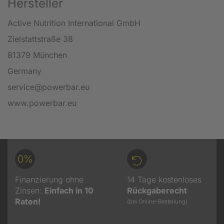
Hersteller
Active Nutrition International GmbH
Zielstattstraße 38
81379 München
Germany
service@powerbar.eu
www.powerbar.eu
0%
Finanzierung ohne
14 Tage kostenloses
Zinsen:
Einfach in 10
Rückgaberecht
Raten!
(bei Online-Bestellung)