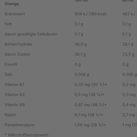
Orange
Brennwert
804 kJ (189 kcal)
482 kJ (
Fett
0,1 g
0,1 g
davon gesättigte Fettsäuren
0,1 g
0,1 g
Kohlenhydrate
46,8 g
28,1 g
davon Zucker
39,1 g
23,5 g
Eiweiß
0 g
0 g
Salz
0,008 g
0,005 g
Vitamin B1
0,33 mg (30 %)*
0,2 mg 
Vitamin B2
0,5 mg (36 %)*
0,3 mg 
Vitamin B6
0,67 mg (48 %)*
0,4 mg
Niacin
6,1 mg (38 %)*
3,7 mg
Pantothensäure
1,68 mg (28 %)*
1 mg (1
* Nährstoffbezugswert