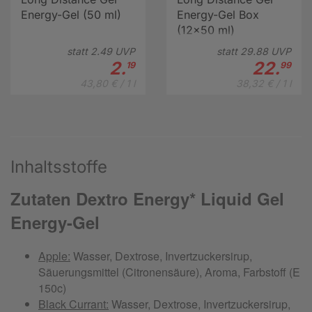
Energy-Gel (50 ml)
Energy-Gel Box
(12x50 ml)
statt
2.
49
UVP
statt
29.
88
UVP
2.
22.
19
99
43,80 € / 1 l
38,32 € / 1 l
Inhaltsstoffe