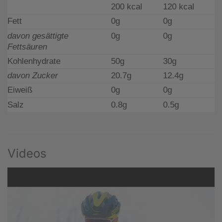
200 kcal
120 kcal
Fett
0g
0g
davon gesättigte
0g
0g
Fettsäuren
Kohlenhydrate
50g
30g
davon Zucker
20.7g
12.4g
Eiweiß
0g
0g
Salz
0.8g
0.5g
Videos