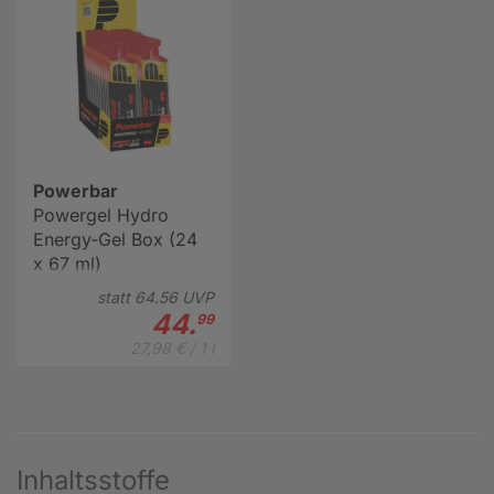
Powerbar
Powergel Hydro
Energy-Gel Box (24
x 67 ml)
statt
64.
56
UVP
44.
99
27,98 € / 1 l
Inhaltsstoffe