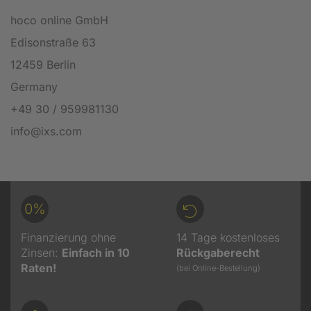
hoco online GmbH
Edisonstraße 63
12459 Berlin
Germany
+49 30 / 959981130
info@ixs.com
0%
Finanzierung ohne
14 Tage kostenloses
Zinsen:
Einfach in 10
Rückgaberecht
Raten!
(bei Online-Bestellung)