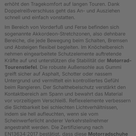
erhöht den Tragekomfort auf langen Touren. Dank
Doppelreißverschluss geht das An- und Ausziehen
schnell und einfach vonstatten.
Im Bereich von Vorderfuß und Ferse befinden sich
sogenannte Akkordeon-Stretchzonen, also dehnbare
Bereiche, die jede Bewegung beim Schalten, Bremsen
und Absteigen flexibel begleiten. Im Knöchelbereich
nehmen eingearbeitete Schutzelemente auftretende
Kräfte auf und unterstützen die Stabilität der
Motorrad-
Tourenstiefel
. Die robuste Außensohle aus Gummi
greift sicher auf Asphalt, Schotter oder nassem
Untergrund und vermittelt ein kontrolliertes Gefühl
beim Rangieren. Der Schalthebelschutz verstärkt den
Kontaktbereich am Spann und bewahrt das Material
vor vorzeitigem Verschleiß. Reflexelemente verbessern
die Sichtbarkeit bei schlechten Lichtverhältnissen,
indem sie hell aufleuchten, wenn sie vom
Scheinwerferlicht anderer Verkehrsteilnehmer
angestrahlt werden. Die Zertifizierung nach
EN13634:2017 bestätigt, dass diese
Motorradschuhe