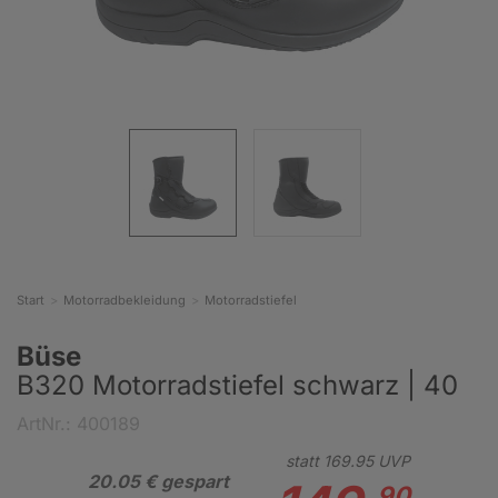
Start
Motorradbekleidung
Motorradstiefel
Büse
B320 Motorradstiefel schwarz | 40
ArtNr.: 400189
statt
169.
95
UVP
20.05 € gespart
90