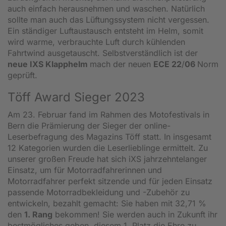
auch einfach herausnehmen und waschen. Natürlich
sollte man auch das Lüftungssystem nicht vergessen.
Ein ständiger Luftaustausch entsteht im Helm, somit
wird warme, verbrauchte Luft durch kühlenden
Fahrtwind ausgetauscht. Selbstverständlich ist der
neue IXS Klapphelm
mach der neuen
ECE 22
/
06
Norm
geprüft.
Töff Award Sieger 2023
Am 23. Februar fand im Rahmen des Motofestivals in
Bern die Prämierung der Sieger der online-
Leserbefragung des Magazins Töff statt. In insgesamt
12 Kategorien wurden die Leserlieblinge ermittelt. Zu
unserer großen Freude hat sich iXS jahrzehntelanger
Einsatz, um für Motorradfahrerinnen und
Motorradfahrer perfekt sitzende und für jeden Einsatz
passende Motorradbekleidung und -Zubehör zu
entwickeln, bezahlt gemacht: Sie haben mit 32,71 %
den
1. Rang
bekommen! Sie werden auch in Zukunft ihr
bestmögliches geben, diesem 1. Platz die Ehre zu