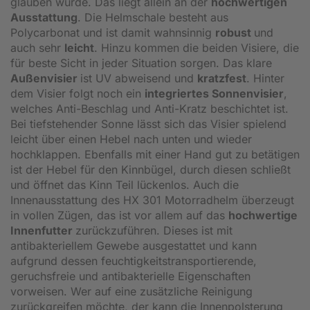
glauben würde. Das liegt allein an der
hochwertigen
Ausstattung
. Die Helmschale besteht aus
Polycarbonat und ist damit wahnsinnig
robust
und
auch sehr
leicht
. Hinzu kommen die beiden Visiere, die
für beste Sicht in jeder Situation sorgen. Das klare
Außenvisier
ist UV abweisend und
kratzfest
. Hinter
dem Visier folgt noch ein
integriertes Sonnenvisier
,
welches Anti-Beschlag und Anti-Kratz beschichtet ist.
Bei tiefstehender Sonne lässt sich das Visier spielend
leicht über einen Hebel nach unten und wieder
hochklappen. Ebenfalls mit einer Hand gut zu betätigen
ist der Hebel für den Kinnbügel, durch diesen schließt
und öffnet das Kinn Teil lückenlos. Auch die
Innenausstattung des HX 301 Motorradhelm überzeugt
in vollen Zügen, das ist vor allem auf das
hochwertige
Innenfutter
zurückzuführen. Dieses ist mit
antibakteriellem Gewebe ausgestattet und kann
aufgrund dessen feuchtigkeitstransportierende,
geruchsfreie und antibakterielle Eigenschaften
vorweisen. Wer auf eine zusätzliche Reinigung
zurückgreifen möchte, der kann die Innenpolsterung