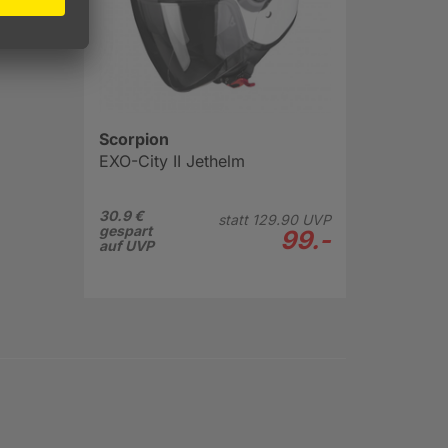
Scorpion
EXO-City II Jethelm
30.9 €
statt
129.
90
UVP
gespart
99.-
auf UVP