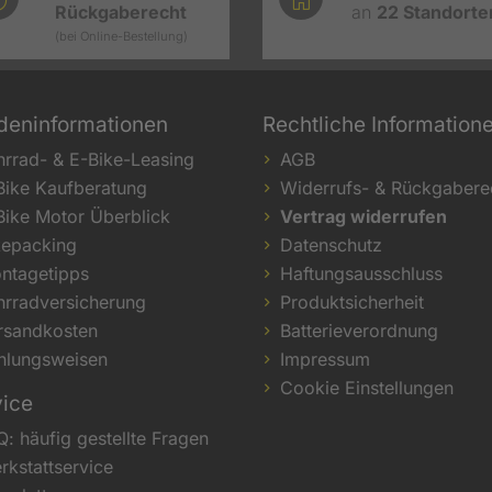
Rückgaberecht
an
22
Standorte
(bei Online-Bestellung)
deninformationen
Rechtliche Information
hrrad- & E-Bike-Leasing
AGB
Bike Kaufberatung
Widerrufs- & Rückgabere
Bike Motor Überblick
Vertrag widerrufen
kepacking
Datenschutz
ntagetipps
Haftungsausschluss
hrradversicherung
Produktsicherheit
rsandkosten
Batterieverordnung
hlungsweisen
Impressum
Cookie Einstellungen
vice
Q: häufig gestellte Fragen
rkstattservice