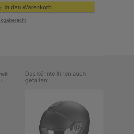
In den Warenkorb
ckgaberecht
Das könnte Ihnen auch
heit
gefallen:
le