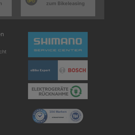
n
zum Bikeleasing
en
cht