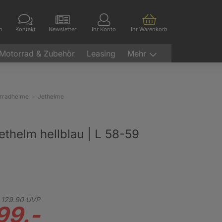
en
Kontakt
Newsletter
Ihr Konto
Ihr Warenkorb
Motorrad & Zubehör
Leasing
Mehr
rradhelme
Jethelme
Jethelm hellblau | L 58-59
129.
90
UVP
99.-