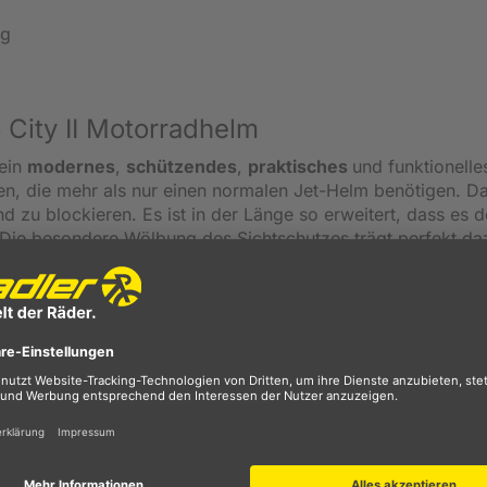
ng
City II Motorradhelm
 ein
modernes
,
schützendes
,
praktisches
und funktionelle
ten, die mehr als nur einen normalen Jet-Helm benötigen. D
nd zu blockieren. Es ist in der Länge so erweitert, dass es 
 Die besondere Wölbung des Sichtschutzes trägt perfekt da
 zu halten. Die
herunterklappbare
Speedview-
Sonnenble
ef stehender Sonne. Die getönte Sonnenblende lässt sich g
 bei schnell wechselnden Lichtverhältnissen mit nur einem K
en damit sofort entlastet. Das waschbare KwikWick-C-Futte
aften für ein angenehmes und frisches Tragegefühl. Noch ni
ty Jet Helm von Scorpion.