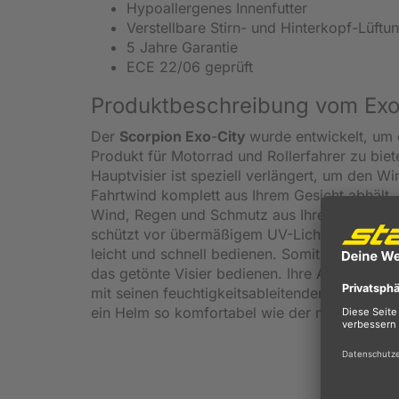
Hypoallergenes Innenfutter
Verstellbare Stirn- und Hinterkopf-Lüftu
5 Jahre Garantie
ECE 22/06 geprüft
Produktbeschreibung vom Exo 
Der
Scorpion Exo
-
City
wurde entwickelt, um
Produkt für Motorrad und Rollerfahrer zu bie
Hauptvisier ist speziell verlängert, um den Wi
Fahrtwind komplett aus Ihrem Gesicht abhält.
Wind, Regen und Schmutz aus Ihrem Sichtfeld
schützt vor übermäßigem UV-Licht und vor ti
leicht und schnell bedienen. Somit können Sie
das getönte Visier bedienen. Ihre Augen werd
mit seinen feuchtigkeitsableitenden Eigensch
ein Helm so komfortabel wie der neue Exo Ci