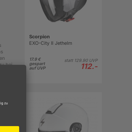
Scorpion
EXO-City II Jethelm
s
as
den
17.9 €
statt
129.
90
UVP
gespart
zu bei,
112.-
auf UVP
nde
anz
lick
r sorgt
e war