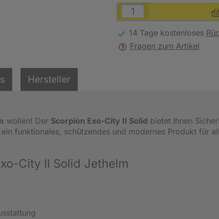
14 Tage kostenloses
Rü
Fragen zum Artikel
ls
Hersteller
m
wollen! Der
Scorpion Exo-City II Solid
bietet Ihnen Sicher
t ein funktionales, schützendes und modernes Produkt für al
o-City II Solid Jethelm
sstattung