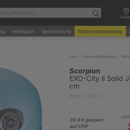
Filial
ung
Heimsport
Sportnahrung
Motorradbekleidung
Start
Motorradbekleidung
Moto
Scorpion
EXO-City II Solid 
cm
ArtNr.: 372637
statt
30.9 € gespart
auf UVP