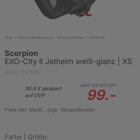
Start
Motorradbekleidung
Motorradhelme
Jethelme
Scorpion
EXO-City II Jethelm weiß-glanz | XS
ArtNr.: 397683
statt
129.
90
UVP
30.9 € gespart
99.-
auf UVP
Preis inkl. MwSt.
, zzgl. Versandkosten
Farbe | Größe: