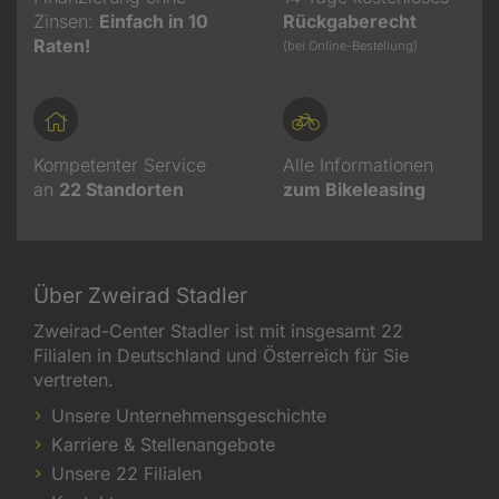
Zinsen:
Einfach in 10
Rückgaberecht
Raten!
(bei Online-Bestellung)
Kompetenter Service
Alle Informationen
an
22
Standorten
zum Bikeleasing
Über Zweirad Stadler
Zweirad-Center Stadler ist mit insgesamt 22
Filialen in Deutschland und Österreich für Sie
vertreten.
Unsere Unternehmensgeschichte
Karriere & Stellenangebote
Unsere 22 Filialen