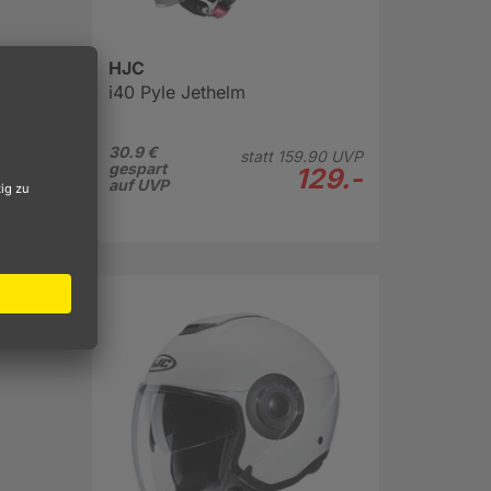
HJC
i40 Pyle Jethelm
für
30.9 €
statt
159.
90
UVP
gespart
ier
ist
129.-
auf UVP
as
ppbare
Sonne
.
ort