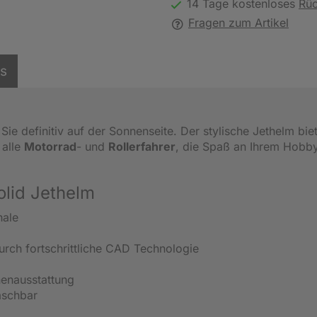
14 Tage kostenloses
Rü
Fragen zum Artikel
ls
 Sie definitiv auf der Sonnenseite. Der stylische Jethelm bie
 alle
Motorrad
- und
Rollerfahrer
, die Spaß an Ihrem Hobb
olid Jethelm
hale
ch fortschrittliche CAD Technologie
nenausstattung
aschbar