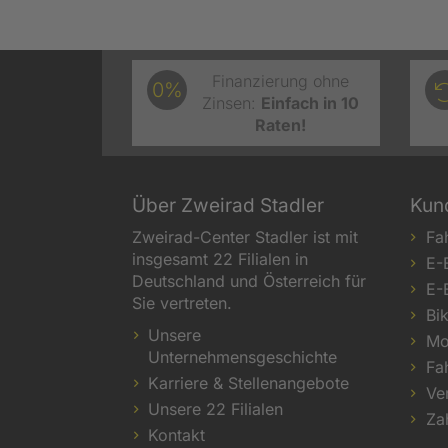
Finanzierung ohne
0%
Zinsen:
Einfach in 10
Raten!
Über Zweirad Stadler
Kun
Zweirad-Center Stadler ist mit
Fa
insgesamt 22 Filialen in
E-
Deutschland und Österreich für
E-
Sie vertreten.
Bi
Unsere
Mo
Unternehmensgeschichte
Fa
Karriere & Stellenangebote
Ve
Unsere 22 Filialen
Za
Kontakt