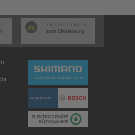
ice
Alle Informationen
n
zum Bikeleasing
en
cht