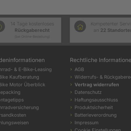
14 Tage kostenloses
Kompetenter Serv
Rückgaberecht
an
22
Standorte
(bei Online-Bestellung)
deninformationen
Rechtliche Information
hrrad- & E-Bike-Leasing
AGB
Bike Kaufberatung
Widerrufs- & Rückgabere
Bike Motor Überblick
Vertrag widerrufen
kepacking
Datenschutz
ntagetipps
Haftungsausschluss
hrradversicherung
Produktsicherheit
rsandkosten
Batterieverordnung
hlungsweisen
Impressum
Cookie Einstellungen