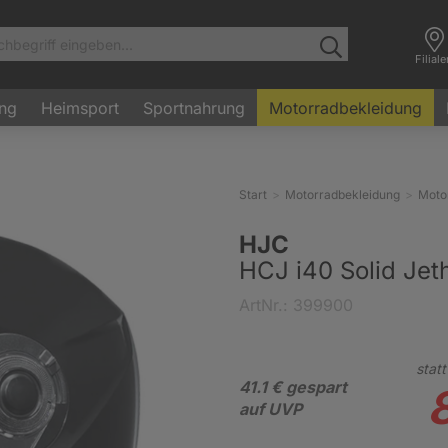
Filial
ung
Heimsport
Sportnahrung
Motorradbekleidung
Start
Motorradbekleidung
Moto
HJC
HCJ i40 Solid Jet
ArtNr.: 399900
statt
41.1 € gespart
auf UVP