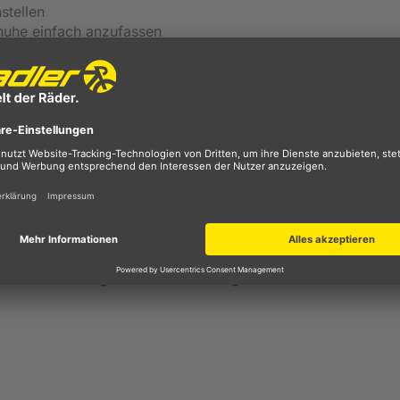
stellen
huhe einfach anzufassen
male Luftzufuhr
i40 Solid Motorrad und Rollerhelm
nes
,
schützendes
,
praktisches
und
funktionales Produkt
hr als nur einen normalen
Jethelm
benötigen. Das
Hauptvis
en
. Es ist in der Länge so erweitert, dass es den
Fahrtwind
ndere Wölbung des
Sichtschutzes
trägt perfekt dazu bei, d
uch
keine Insekten
in ihr Sichtfeld kommt. Die herunterkla
r von übermäßigem UV-Licht und auch vor
tiefstehender 
 leicht und schnell bedienen, somit können Sie bei schnell
 Klick, das getönte Visier bedienen. Ihre Augen werden sof
 seinen Feuchtigkeit ableitenden Eigenschaften für ein