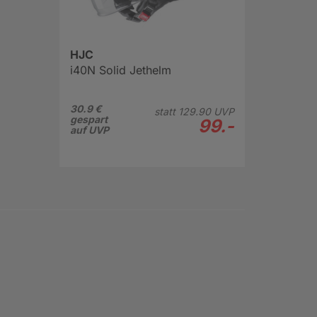
HJC
i40N Solid Jethelm
30.9 €
statt
129.
90
UVP
gespart
99.-
auf UVP