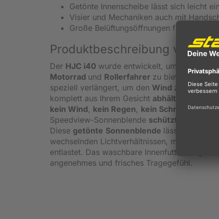
Getönte Innenscheibe lässt sich leicht ein
Visier und Mechaniken auch mit Handsc
Große Belüftungsöffnungen für eine opti
Produktbeschreibung vom HJC 
Der
HJC i40
wurde entwickelt, um ein
moder
Motorrad
und
Rollerfahrer
zu bieten, die me
speziell verlängert, um den
Wind
zu
blockier
komplett aus Ihrem Gesicht
abhält
. Die beso
kein
Wind
,
kein Regen
,
kein Schmutz
und a
Speedview-Sonnenblende
schützt
den Fahre
Diese
getönte
Sonnenblende
lässt sich ganz
wechselnden Lichtverhältnissen, mit nur einem
entlastet. Das waschbare Innenfutter sorgt mit
angenehmes und frisches Tragegefühl.