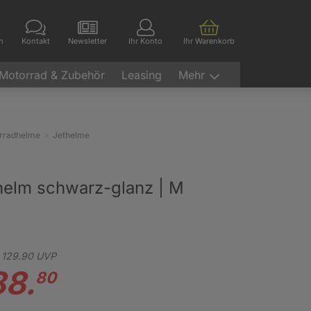
en
Kontakt
Newsletter
Ihr Konto
Ihr Warenkorb
Motorrad & Zubehör
Leasing
Mehr
rradhelme
Jethelme
helm schwarz-glanz | M
129.
90
UVP
88.
80