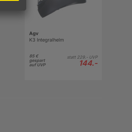
Agv
K3 Integralhelm
85 €
statt
229.-
UVP
gespart
144.-
auf UVP