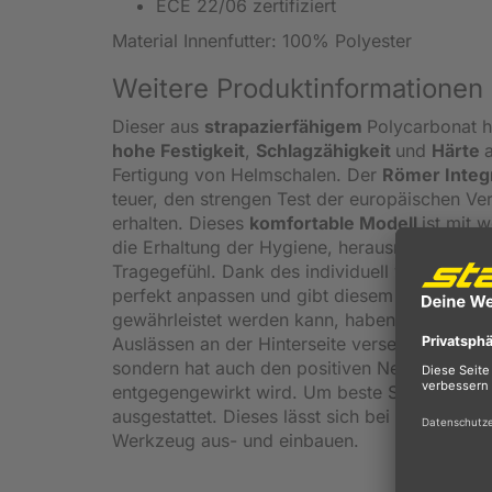
ECE 22/06 zertifiziert
Material Innenfutter: 100% Polyester
Weitere Produktinformationen
Dieser aus
strapazierfähigem
Polycarbonat h
hohe Festigkeit
,
Schlagzähigkeit
und
Härte
Fertigung von Helmschalen. Der
Römer Integ
teuer, den strengen Test der europäischen V
erhalten. Dieses
komfortable Modell
ist mit 
die Erhaltung der Hygiene, herausnehmen und
Tragegefühl. Dank des individuell verstellbare
perfekt anpassen und gibt diesem einen siche
gewährleistet werden kann, haben die Design
Auslässen an der Hinterseite versehen. Eine i
sondern hat auch den positiven Nebeneffekt,
entgegengewirkt wird. Um beste Sicht zu gara
ausgestattet. Dieses lässt sich bei Bedarf du
Werkzeug aus- und einbauen.