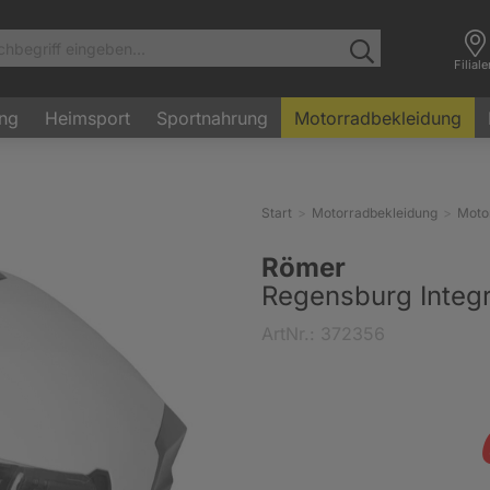
Filial
ung
Heimsport
Sportnahrung
Motorradbekleidung
Start
Motorradbekleidung
Moto
Römer
Regensburg Integr
ArtNr.: 372356