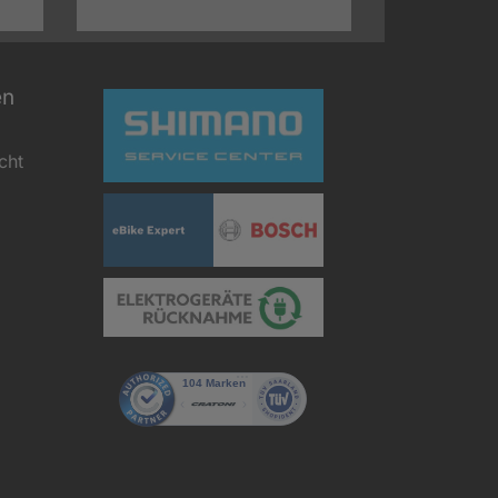
en
cht