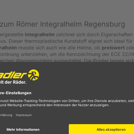
 zum Römer Integralhelm Regensburg
ergestellte
Integralhelm
zeichnet sich durch Eigenschaften
aus. Dieser thermoplastische Kunststoff eignet sich ideal für
ralhelm
musste sich auch wie alle Helme, ob
preiswert
ode
erordnung unterziehen, um die Kennzeichnung der ECE 22/0
weichen Wangenpolstern ausgestattet. Die Polster lassen sich
 waschen und sorgen somit für ein stetig angenehmes
n Kinnriemens mit Rasten Verschluss, lässt sich der Integra
ren Halt. Damit eine
optimale Luftzirkulation
im Helm
er diesen mit
Belüftungseinlässen
an Kopf und Kinn sowie
deale
Frischluftzufuhr
trägt nicht nur dem Wohlbefinden bei
 dass eventuell auftretenden Ermüdungserscheinungen
ntieren, wurde der Helm mit einem klaren und kratzfesten V
rch den speziellen Wechsel-System schnell und einfach ohne