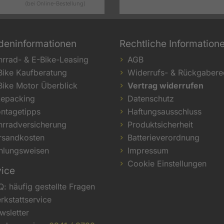
(bei Online-Bestellung)
deninformationen
Rechtliche Information
hrrad- & E-Bike-Leasing
AGB
Bike Kaufberatung
Widerrufs- & Rückgabere
Bike Motor Überblick
Vertrag widerrufen
kepacking
Datenschutz
ntagetipps
Haftungsausschluss
hrradversicherung
Produktsicherheit
rsandkosten
Batterieverordnung
hlungsweisen
Impressum
Cookie Einstellungen
vice
Q: häufig gestellte Fragen
rkstattservice
wsletter