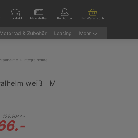
en
Kontakt
Newsletter
Ihr Konto
Ihr Warenkorb
Motorrad & Zubehör
Leasing
Mehr
rradhelme
Integralhelme
alhelm weiß | M
139.
90***
66.-