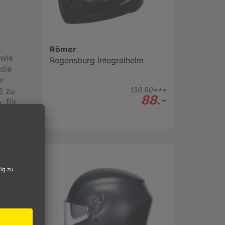
Römer
 wie
Regensburg Integralhelm
 die
r
139.
90***
6 zu
88.-
, für
lhelm
,
isier