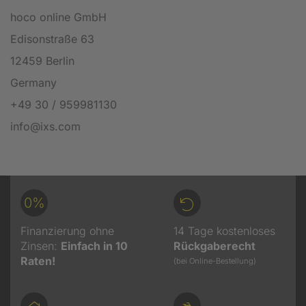
hoco online GmbH
Edisonstraße 63
12459 Berlin
Germany
+49 30 / 959981130
info@ixs.com
0%
Finanzierung ohne
14 Tage kostenloses
Zinsen:
Einfach in 10
Rückgaberecht
Raten!
(bei Online-Bestellung)