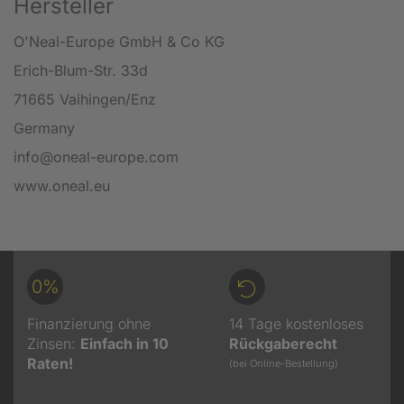
Hersteller
O'Neal-Europe GmbH & Co KG
Erich-Blum-Str. 33d
71665 Vaihingen/Enz
Germany
info@oneal-europe.com
www.oneal.eu
0%
Finanzierung ohne
14 Tage kostenloses
Zinsen:
Einfach in 10
Rückgaberecht
Raten!
(bei Online-Bestellung)