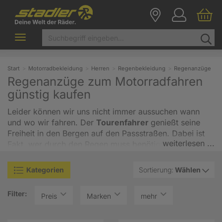
Toggle
navigation
Start
Motorradbekleidung
Herren
Regenbekleidung
Regenanzüge
Regenanzüge zum Motorradfahren
günstig kaufen
Leider können wir uns nicht immer aussuchen wann
und wo wir fahren. Der
Tourenfahrer
genießt seine
Freiheit in den Bergen auf den Passstraßen. Dabei ist
weiterlesen ...
Fakt, wer durch den Regen muss benötigt eine gute
Kleidung die wasserdicht ist.
Nässeschutz ist für den
Motorradfahrer absolut notwendig
, da es leider keine
Kategorien
Sortierung:
Wählen
Garantie für regenfreie Touren gibt. Wenn Sie eine
Regenkombi suchen die sie auf Ihren Ausflügen
Filter:
Preis
Marken
mehr
begleitet, finden Sie in unserm Online Shop mit
Sicherheit den passenden Begleiter. Beim sportlichen
Fahrer, der mit seiner Lederkombi unterwegs ist, stellt