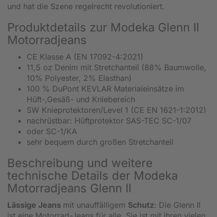
und hat die Szene regelrecht revolutioniert.
Produktdetails zur Modeka Glenn II
Motorradjeans
CE Klasse A (EN 17092-4:2021)
11,5 oz Denim mit Stretchanteil (88% Baumwolle,
10% Polyester, 2% Elasthan)
100 % DuPont KEVLAR Materialeinsätze im
Hüft-,Gesäß- und Kniebereich
SW Knieprotektoren/Level 1 (CE EN 1621-1:2012)
nachrüstbar: Hüftprotektor SAS-TEC SC-1/07
oder SC-1/KA
sehr bequem durch großen Stretchanteil
Beschreibung und weitere
technische Details der Modeka
Motorradjeans Glenn II
Lässige Jeans
mit unauffälligem
Schutz
: Die Glenn II
ist eine Motorrad-Jeans für alle. Sie ist mit ihren vielen