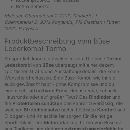
Reflexelemente
Material: Obermaterial 1: 100% Rindleder |
Obermaterial 2: 93% Polyamid, 7% Elasthan | Futter:
100% Polyester
Produktbeschreibung vom Büse
Lederkombi Tormo
So sportlich kann ein Zweiteiler sein. Die neue
Tormo
Lederkombi
von
Büse
überzeugt mit einer dezent
sportlichen Grafik und Ausstattungsdetails, die keine
Wünsche offenlassen. Eine Büse Kombi, wie ihr sie
euch gewünscht habt - ohne Kompromisse und zu
einem sehr
attraktiven Preis
. Rennstrecke, schnelle
Hausrunde oder auf großer Tour? Das
Rindleder
und
die
Protektoren schützen
den Fahrer zuverlässig, die
weichen
Stretcheinsätze
bieten höchsten
Komfort
und
Ellbogen- und Knieschleifer sorgen für die nötige
Sportlichkeit. Der Motorradanzug Tormo von Büse ist
aus Rindleder und dadurch
extrem strapazierfähig
bei