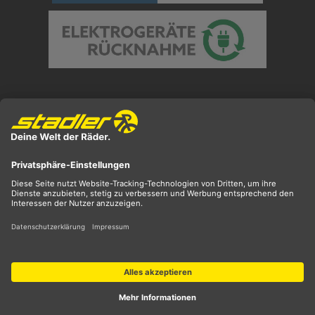
Preisangaben inkl. gesetzl. MwSt. und zzgl.
Versandkosten
** ehemaliger UVP
*** Preis entspricht unserem Markteinführungspreis