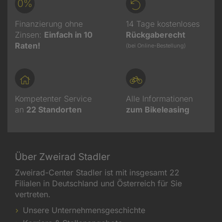
0%
Finanzierung ohne
14 Tage kostenloses
Zinsen:
Einfach in 10
Rückgaberecht
Raten!
(bei Online-Bestellung)
Kompetenter Service
Alle Informationen
an
22
Standorten
zum Bikeleasing
Über Zweirad Stadler
Zweirad-Center Stadler ist mit insgesamt 22
Filialen in Deutschland und Österreich für Sie
vertreten.
Unsere Unternehmensgeschichte