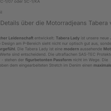
SC-1/07 oder SC-1/KA
il
Details über die Motorradjeans Tabera 
cher Leidenschaft
entwickelt:
Tabera Lady
ist unsere neue
 Design am P-Bereich sieht nicht nur optisch gut aus, sond
hrgefühl
. Die Tabera Lady ist eine
modern
aussehende
Mot
 Werte sind entscheidend. Die ultraflachen SAS-TEC Protekt
r - stehen der
figurbetonten Passform
nicht im Wege. Die
 neben dem eingearbeiteten Stretch im Denim einen
maximal