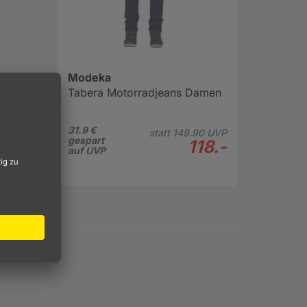
Modeka
Tabera Motorradjeans Damen
31.9 €
statt
149.
90
UVP
gespart
118.-
auf UVP