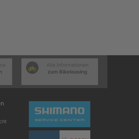
ice
Alle Informationen
n
zum Bikeleasing
en
cht