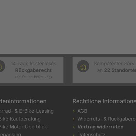
14 Tage kostenloses
Kompetenter Serv
Rückgaberecht
an
22
Standorte
(bei Online-Bestellung)
deninformationen
Rechtliche Information
hrrad- & E-Bike-Leasing
AGB
Bike Kaufberatung
Widerrufs- & Rückgabere
Bike Motor Überblick
Vertrag widerrufen
kepacking
Datenschutz