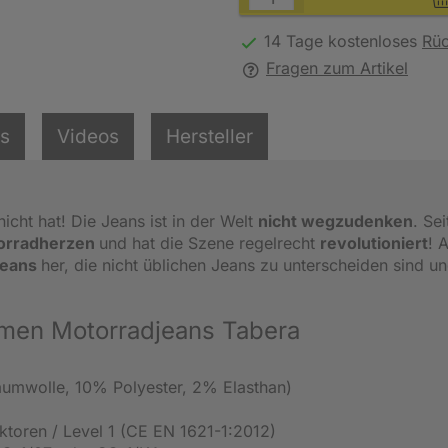
14 Tage kostenloses
Rü
Fragen zum Artikel
ls
Videos
Hersteller
nicht hat! Die Jeans ist in der Welt
nicht wegzudenken
. Se
orradherzen
und hat die Szene regelrecht
revolutioniert
! A
jeans
her, die nicht üblichen Jeans zu unterscheiden sind u
amen Motorradjeans Tabera
Baumwolle, 10% Polyester, 2% Elasthan)
ktoren / Level 1 (CE EN 1621-1:2012)