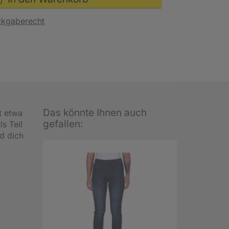
ckgaberecht
Das könnte Ihnen auch
it etwa
gefallen:
ls Teil
nd dich