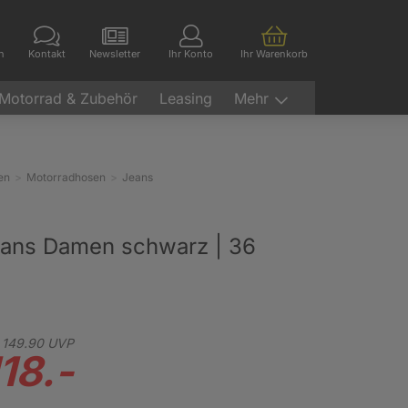
en
Kontakt
Newsletter
Ihr Konto
Ihr Warenkorb
Motorrad & Zubehör
Leasing
Mehr
en
Motorradhosen
Jeans
eans Damen schwarz | 36
149.
90
UVP
18.-