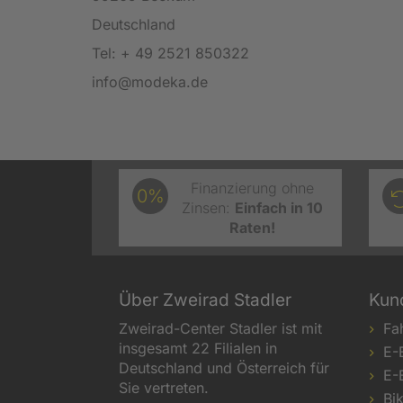
Deutschland
Tel: + 49 2521 850322
info@modeka.de
Finanzierung ohne
0%
Zinsen:
Einfach in 10
Raten!
Über Zweirad Stadler
Kun
Zweirad-Center Stadler ist mit
Fa
insgesamt 22 Filialen in
E-
Deutschland und Österreich für
E-
Sie vertreten.
Bi