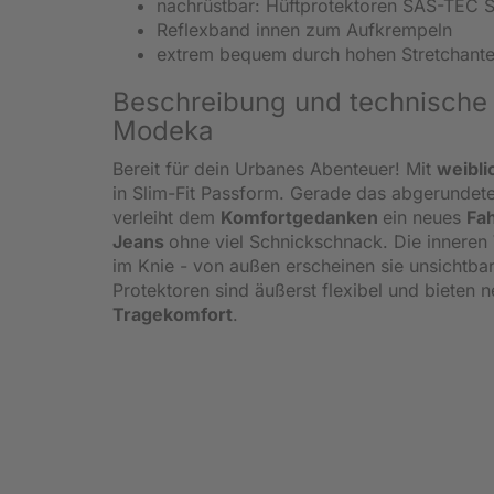
nachrüstbar: Hüftprotektoren SAS-TEC 
Reflexband innen zum Aufkrempeln
extrem bequem durch hohen Stretchante
Beschreibung und technische 
Modeka
Bereit für dein Urbanes Abenteuer! Mit
weibli
in Slim-Fit Passform. Gerade das abgerundete
verleiht dem
Komfortgedanken
ein neues
Fa
Jeans
ohne viel Schnickschnack. Die inneren
im Knie - von außen erscheinen sie unsichtba
Protektoren sind äußerst flexibel und bieten
Tragekomfort
.