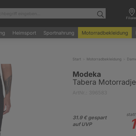
Filial
ung
Heimsport
Sportnahrung
Motorradbekleidung
Start
Motorradbekleidung
Dam
Modeka
Tabera Motorradj
ArtNr.: 396583
statt
31.9 € gespart
1
auf UVP