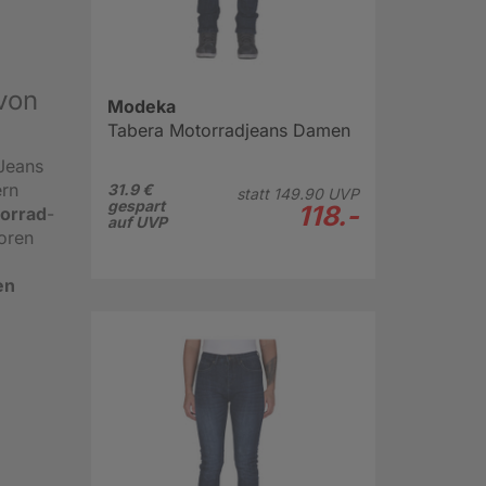
von
Modeka
Tabera Motorradjeans Damen
 Jeans
ern
31.9 €
statt
149.
90
UVP
gespart
118.-
orrad
-
auf UVP
oren
en