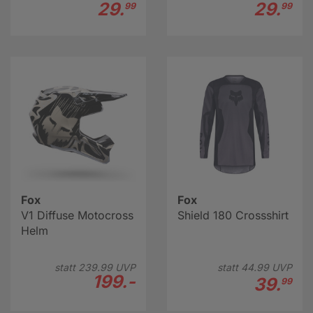
29.
29.
99
99
Fox
Fox
V1 Diffuse Motocross
Shield 180 Crossshirt
Helm
statt
239.
99
UVP
statt
44.
99
UVP
199.-
39.
99