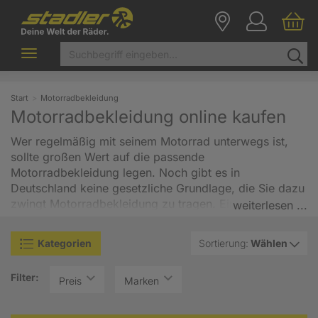
Toggle
navigation
Start
Motorradbekleidung
Motorradbekleidung online kaufen
Wer regelmäßig mit seinem Motorrad unterwegs ist,
sollte großen Wert auf die passende
Motorradbekleidung legen. Noch gibt es in
Deutschland keine gesetzliche Grundlage, die Sie dazu
zwingt Motorradbekleidung zu tragen. Einzig und allein
weiterlesen ...
ist ein Motorradhelm vom Gesetzgeber
vorgeschrieben.
Aber wollen Sie wirklich nur Ihren
Kategorien
Sortierung:
Wählen
Kopf schützen?
In unserem Onlineshop für
Motorradbekleidung finden Sie für jedes Körperteil den
Filter:
perfekten Schutz. Namenhafte Hersteller wie Dainese,
Preis
Marken
Büse, IXS, Modeka, FOX, Shoei, HJC, AGV und Vespa
füllen unseren Onlineshop von A-Z. Beim