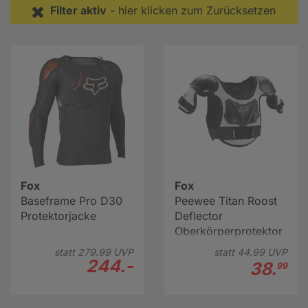
Motorradfahren sollte man ausschließlich dafür
Filter aktiv
- hier klicken zum Zurücksetzen
vorgesehene Bekleidung tragen.
Fox
Fox
Baseframe Pro D30
Peewee Titan Roost
Protektorjacke
Deflector
Oberkörperprotektor
Kinder
statt
279.
99
UVP
statt
44.
99
UVP
244.-
38.
99