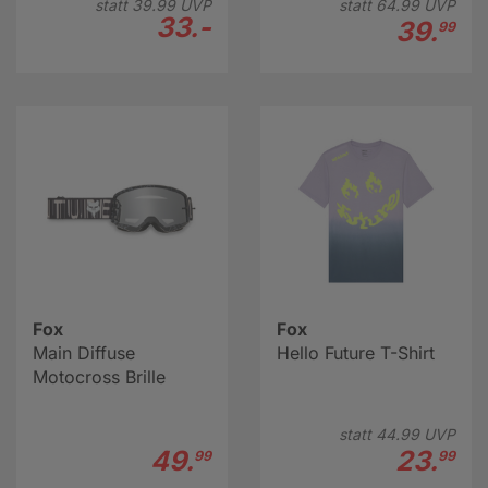
statt
39.
99
UVP
statt
64.
99
UVP
33.-
39.
99
Fox
Fox
Main Diffuse
Hello Future T-Shirt
Motocross Brille
statt
44.
99
UVP
49.
23.
99
99