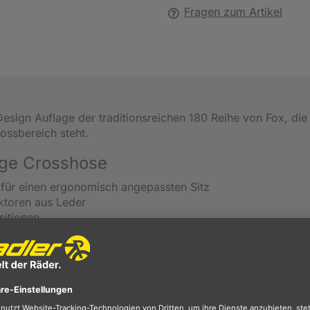
Fragen zum Artikel
Design Auflage der traditionsreichen 180 Reihe von Fox, di
ossbereich steht.
age Crosshose
 für einen ergonomisch angepassten Sitz
ktoren aus Leder
sitionen
m Grafiken für langanhaltende Farben
Polyamid/Nylon, 5 % Rindsleder und 3 % Elastan; Futter: 