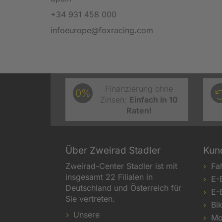
+34 931 458 000
infoeurope@foxracing.com
Finanzierung ohne
0%
Zinsen:
Einfach in 10
Raten!
Über Zweirad Stadler
Kun
Zweirad-Center Stadler ist mit
Fa
insgesamt 22 Filialen in
E-
Deutschland und Österreich für
E-
Sie vertreten.
Bi
Unsere
Mo