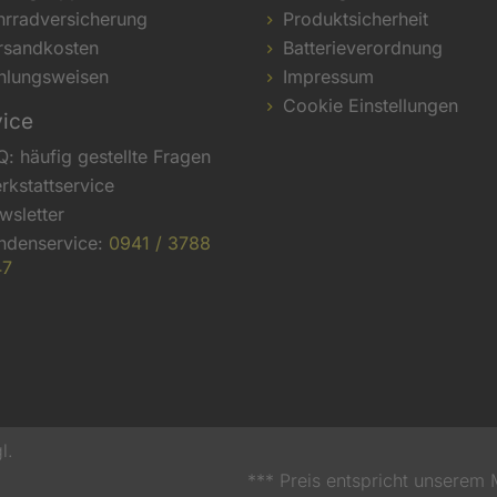
hrradversicherung
Produktsicherheit
rsandkosten
Batterieverordnung
hlungsweisen
Impressum
Cookie Einstellungen
vice
Q: häufig gestellte Fragen
rkstattservice
wsletter
ndenservice:
0941 / 3788
47
l.
*** Preis entspricht unserem 