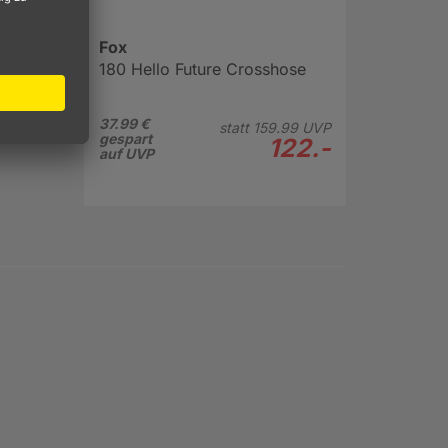
busten
Fox
roße
180 Hello Future Crosshose
 noch
37.99 €
statt
159.
99
UVP
gespart
122.-
auf UVP