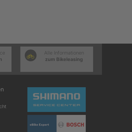
ice
Alle Informationen
n
zum Bikeleasing
en
cht