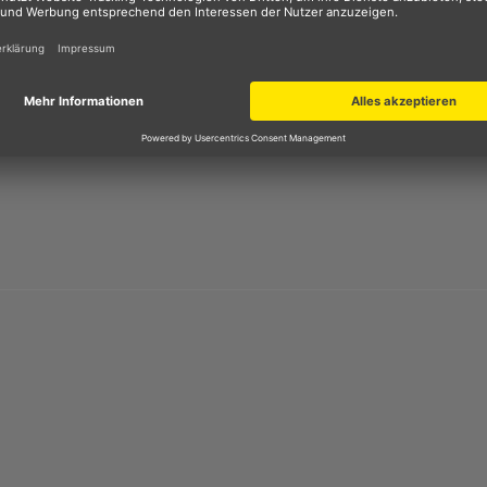
x Crosshose
 vom Einsteiger
zum Profi zu begleiten. Sie ist mit ihrer ro
ie
dank der hohen Druckqualität
auch ihren Stil über eine g
nd
Hüftpads
sind sie auch bei Stürzen gut gewappnet. Die
r eine
hohe Bewegungsfreiheit
, die von dem RAP Schnitt
males Fahrterlebnis.