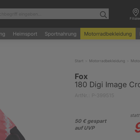
Filial
ung
Heimsport
Sportnahrung
Motorradbekleidung
Start
Motorradbekleidung
Moto
Fox
180 Digi Image C
ArtNr.: P-399515
statt
50 € gespart
auf UVP