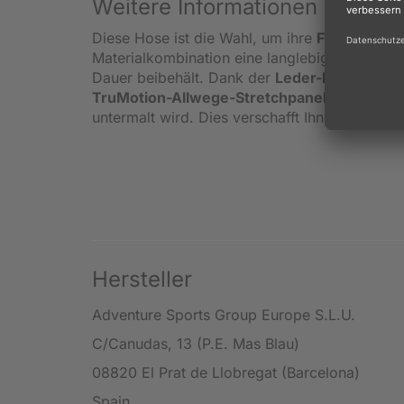
Weitere Informationen zur Fo
Diese Hose ist die Wahl, um ihre
Fortschritte
Materialkombination eine langlebige Hose, d
Dauer beibehält. Dank der
Leder-Kniepads
u
TruMotion-Allwege-Stretchpanele
sorgen fü
untermalt wird. Dies verschafft Ihnen ein opti
Hersteller
Adventure Sports Group Europe S.L.U.
C/Canudas, 13 (P.E. Mas Blau)
08820 El Prat de Llobregat (Barcelona)
Spain