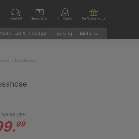
en
Kontakt
Newsletter
Ihr Konto
Ihr Warenkorb
Motorrad & Zubehör
Leasing
Mehr
cross
Crosshosen
rosshose
149.
99
UVP
99.
99