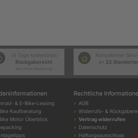
14 Tage kostenloses
Kompetenter Serv
Rückgaberecht
an
22
Standorte
(bei Online-Bestellung)
deninformationen
Rechtliche Information
hrrad- & E-Bike-Leasing
AGB
Bike Kaufberatung
Widerrufs- & Rückgabere
Bike Motor Überblick
Vertrag widerrufen
kepacking
Datenschutz
ntagetipps
Haftungsausschluss