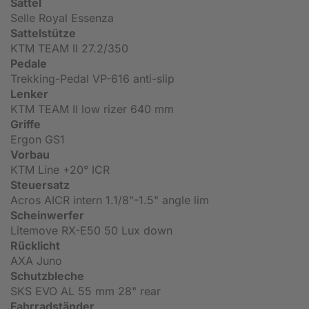
Sattel
Selle Royal Essenza
Sattelstütze
KTM TEAM II 27.2/350
Pedale
Trekking-Pedal VP-616 anti-slip
Lenker
KTM TEAM II low rizer 640 mm
Griffe
Ergon GS1
Vorbau
KTM Line +20° ICR
Steuersatz
Acros AICR intern 1.1/8"-1.5" angle lim
Scheinwerfer
Litemove RX-E50 50 Lux down
Rücklicht
AXA Juno
Schutzbleche
SKS EVO AL 55 mm 28" rear
Fahrradständer