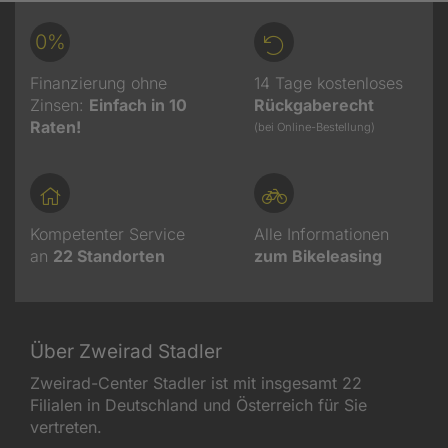
0%
Finanzierung ohne
14 Tage kostenloses
Zinsen:
Einfach in 10
Rückgaberecht
Raten!
(bei Online-Bestellung)
Kompetenter Service
Alle Informationen
an
22
Standorten
zum Bikeleasing
Über Zweirad Stadler
Zweirad-Center Stadler ist mit insgesamt 22
Filialen in Deutschland und Österreich für Sie
vertreten.