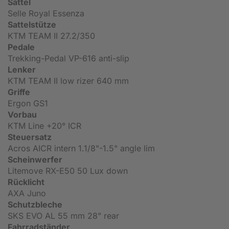
Sattel
Selle Royal Essenza
Sattelstütze
KTM TEAM II 27.2/350
Pedale
Trekking-Pedal VP-616 anti-slip
Lenker
KTM TEAM II low rizer 640 mm
Griffe
Ergon GS1
Vorbau
KTM Line +20° ICR
Steuersatz
Acros AICR intern 1.1/8"-1.5" angle lim
Scheinwerfer
Litemove RX-E50 50 Lux down
Rücklicht
AXA Juno
Schutzbleche
SKS EVO AL 55 mm 28" rear
Fahrradständer