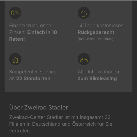
0%
Finanzierung ohne
14 Tage kostenloses
Zinsen:
Einfach in 10
Rückgaberecht
Raten!
(bei Online-Bestellung)
Kompetenter Service
Alle Informationen
an
22
Standorten
zum Bikeleasing
Über Zweirad Stadler
Zweirad-Center Stadler ist mit insgesamt 22
Filialen in Deutschland und Österreich für Sie
vertreten.