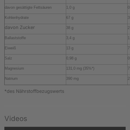
davon gesättigte Fettsäuren
1,0 g
0
Kohlenhydrate
67 g
3
davon Zucker
38 g
2
Ballaststoffe
3,4 g
1
Eiweiß
13 g
7
Salz
0,98 g
0
Magnesium
131,0 mg (35%*)
7
Natrium
390 mg
2
*des Nährstoffbezugswerts
Videos