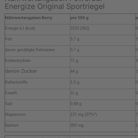
Energize Original Sportriegel
Nährwertangaben Berry
pro 100 g
p
Energie kJ (kcal)
1533 (362)
8
Fett
3,7 g
2
davon gesättigte Fettsäuren
0,7 g
0
Kohlenhydrate
71 g
3
davon Zucker
44 g
2
Ballaststoffe
1,5 g
0
Eiweiß
11 g
5
Salz
0,88 g
0
Magnesium
137 mg (37%*)
7
Natrium
350 mg
1