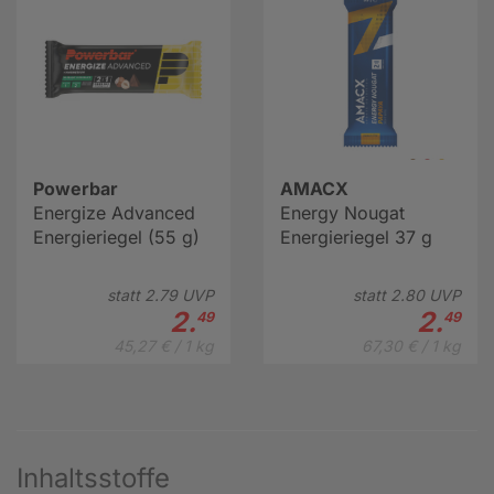
Powerbar
AMACX
Energize Advanced
Energy Nougat
Energieriegel (55 g)
Energieriegel 37 g
statt
2.
79
UVP
statt
2.
80
UVP
2.
2.
49
49
45,27 € / 1 kg
67,30 € / 1 kg
Inhaltsstoffe