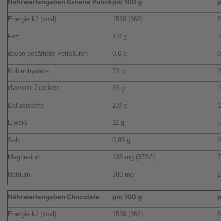
Nährwertangaben Banana Punch
pro 100 g
p
Energie kJ (kcal)
1560 (368)
8
Fett
4,0 g
2
davon gesättigte Fettsäuren
0,6 g
0
Kohlenhydrate
72 g
3
davon Zucker
43 g
2
Ballaststoffe
2,0 g
1
Eiweiß
11 g
5
Salz
0,95 g
0
Magnesium
138 mg (37%*)
7
Natrium
380 mg
2
Nährwertangaben Chocolate
pro 100 g
p
Energie kJ (kcal)
1539 (364)
8