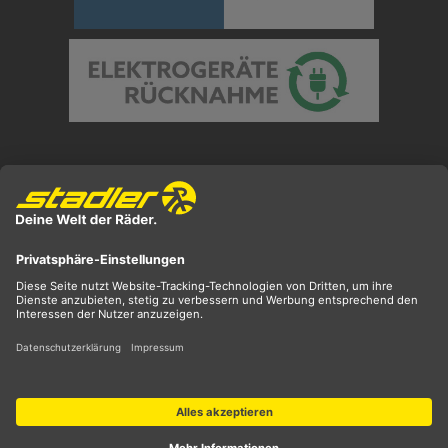
Preisangaben inkl. gesetzl. MwSt. und zzgl.
Versandkosten
** ehemaliger UVP