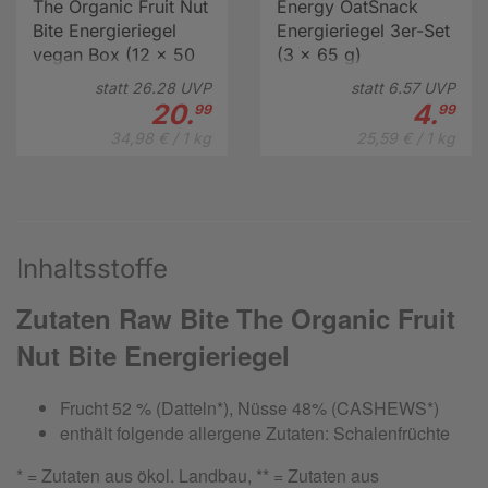
The Organic Fruit Nut
Energy OatSnack
Bite Energieriegel
Energieriegel 3er-Set
vegan Box (12 x 50
(3 x 65 g)
g)
statt
26.
28
UVP
statt
6.
57
UVP
20.
4.
99
99
34,98 € / 1 kg
25,59 € / 1 kg
Inhaltsstoffe