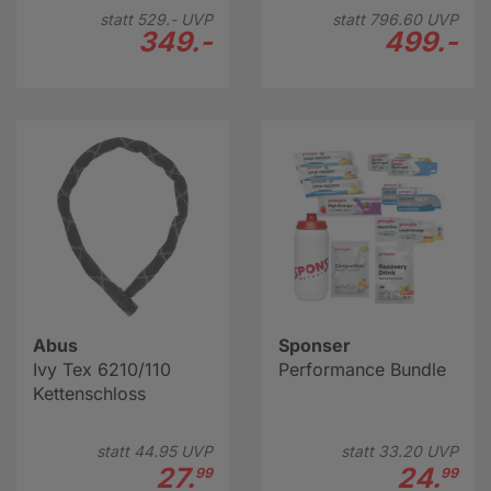
mm | 40 Z
statt
529.-
UVP
statt
796.
60
UVP
349.-
499.-
Abus
Sponser
Ivy Tex 6210/110
Performance Bundle
Kettenschloss
statt
44.
95
UVP
statt
33.
20
UVP
27.
24.
99
99