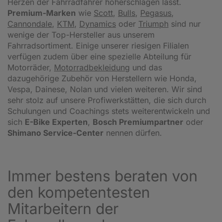
Herzen der Fahrradfahrer höherschlagen lässt.
Premium-Marken
wie
Scott
,
Bulls
,
Pegasus
,
Cannondale
,
KTM
,
Dynamics
oder
Triumph
sind nur
wenige der Top-Hersteller aus unserem
Fahrradsortiment. Einige unserer riesigen Filialen
verfügen zudem über eine spezielle Abteilung für
Motorräder,
Motorradbekleidung
und das
dazugehörige Zubehör von Herstellern wie Honda,
Vespa, Dainese, Nolan und vielen weiteren. Wir sind
sehr stolz auf unsere Profiwerkstätten, die sich durch
Schulungen und Coachings stets weiterentwickeln und
sich
E-Bike Experten
,
Bosch Premiumpartner
oder
Shimano Service-Center
nennen dürfen.
Immer bestens beraten von
den kompetentesten
Mitarbeitern der