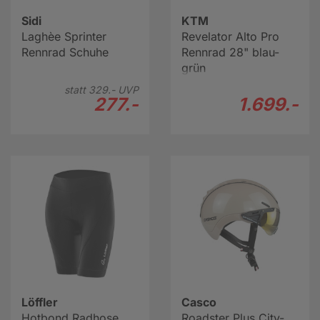
Sidi
KTM
Laghèe Sprinter
Revelator Alto Pro
Rennrad Schuhe
Rennrad 28" blau-
grün
statt
329.-
UVP
277.-
1.699.-
Löffler
Casco
Hotbond Radhose
Roadster Plus City-