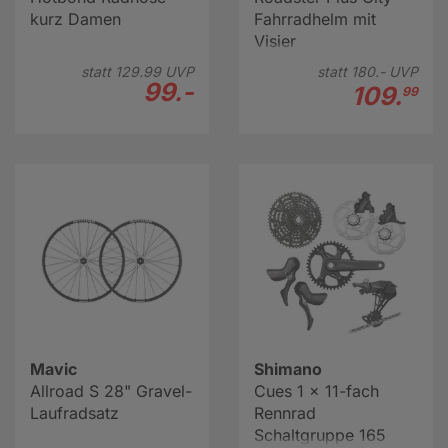
kurz Damen
Fahrradhelm mit
Visier
statt
129.
99
UVP
statt
180.-
UVP
99.-
109.
99
Mavic
Shimano
Allroad S 28" Gravel-
Cues 1 x 11-fach
Laufradsatz
Rennrad
Schaltgruppe 165