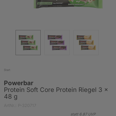
Start
Powerbar
Protein Soft Core Protein Riegel 3 x
48 g
ArtNr.: P-320717
statt
6.
87
UVP