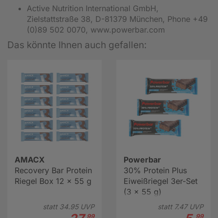
Active Nutrition International GmbH,
Zielstattstraße 38, D-81379 München, Phone +49
(0)89 502 0070, www.powerbar.com
Das könnte Ihnen auch gefallen:
AMACX
Powerbar
Recovery Bar Protein
30% Protein Plus
Riegel Box 12 x 55 g
Eiweißriegel 3er-Set
(3 x 55 g)
statt
34.
95
UVP
statt
7.
47
UVP
99
99