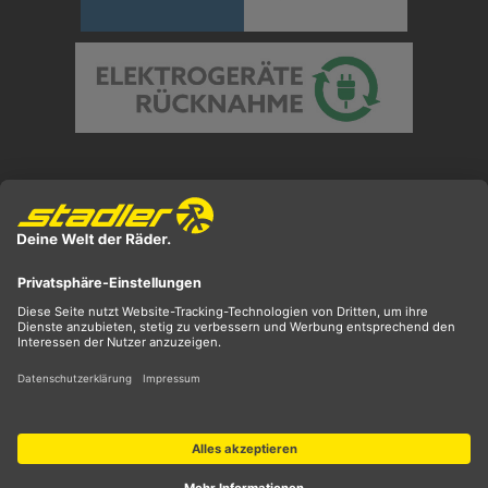
Preisangaben inkl. gesetzl. MwSt. und zzgl.
Versandkosten
** ehemaliger UVP