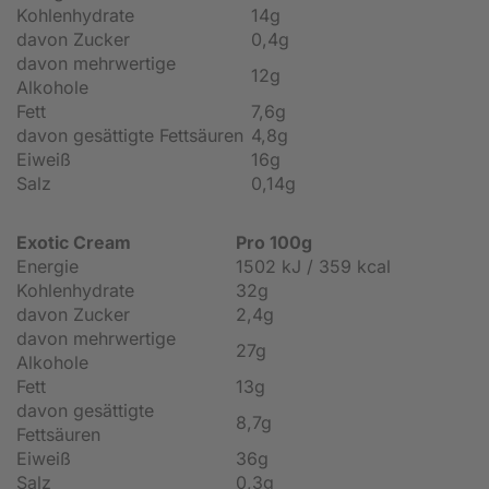
Kohlenhydrate
14g
davon Zucker
0,4g
davon mehrwertige
12g
Alkohole
Fett
7,6g
davon gesättigte Fettsäuren
4,8g
Eiweiß
16g
Salz
0,14g
Exotic Cream
Pro 100g
Energie
1502 kJ / 359 kcal
Kohlenhydrate
32g
davon Zucker
2,4g
davon mehrwertige
27g
Alkohole
Fett
13g
davon gesättigte
8,7g
Fettsäuren
Eiweiß
36g
Salz
0,3g