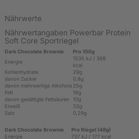
Nährwerte
Nährwertangaben Powerbar Protein
Soft Core Sportriegel
Dark Chocolate Brownie
Pro 100g
1535 kJ / 368
Energie
kcal
Kohlenhydrate
29g
davon Zucker
0,8g
davon mehrwertige Alkohole
25g
Fett
16g
davon gesättigte Fettsäuren
10g
Eiweiß
33g
Salz
0,29g
Dark Chocolate Brownie
Pro Riegel (48g)
Energie
737 kJ / 177 kcal