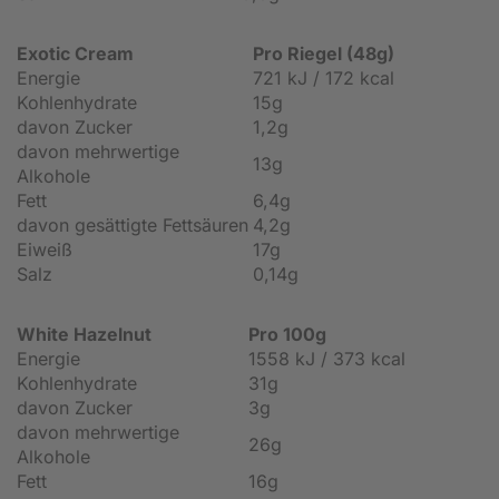
Exotic Cream
Pro Riegel (48g)
Energie
721 kJ / 172 kcal
Kohlenhydrate
15g
davon Zucker
1,2g
davon mehrwertige
13g
Alkohole
Fett
6,4g
davon gesättigte Fettsäuren
4,2g
Eiweiß
17g
Salz
0,14g
White Hazelnut
Pro 100g
Energie
1558 kJ / 373 kcal
Kohlenhydrate
31g
davon Zucker
3g
davon mehrwertige
26g
Alkohole
Fett
16g