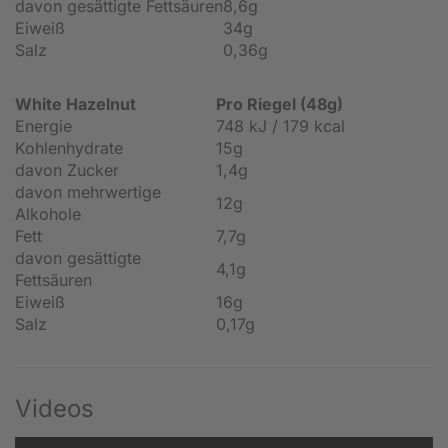
davon gesättigte Fettsäuren
8,6g
Eiweiß
34g
Salz
0,36g
White Hazelnut
Pro Riegel (48g)
Energie
748 kJ / 179 kcal
Kohlenhydrate
15g
davon Zucker
1,4g
davon mehrwertige
12g
Alkohole
Fett
7,7g
davon gesättigte
4,1g
Fettsäuren
Eiweiß
16g
Salz
0,17g
Videos