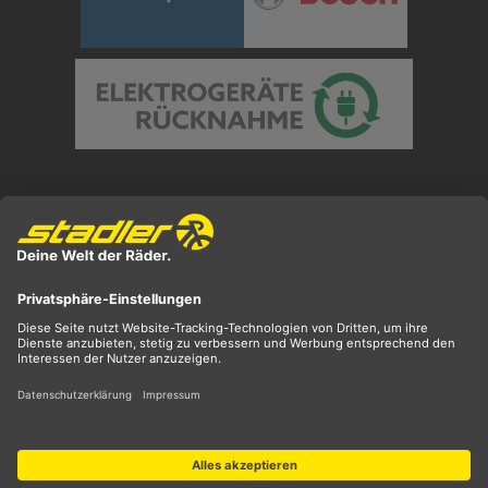
Preisangaben inkl. gesetzl. MwSt. und zzgl.
Versandkosten
** ehemaliger UVP