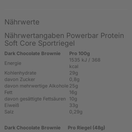
Nährwerte
Nährwertangaben Powerbar Protein
Soft Core Sportriegel
Dark Chocolate Brownie
Pro 100g
1535 kJ / 368
Energie
kcal
Kohlenhydrate
29g
davon Zucker
0,8g
davon mehrwertige Alkohole
25g
Fett
16g
davon gesättigte Fettsäuren
10g
Eiweiß
33g
Salz
0,29g
Dark Chocolate Brownie
Pro Riegel (48g)