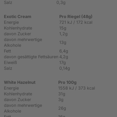
Salz
0,3g
Exotic Cream
Pro Riegel (48g)
Energie
721 kJ / 172 kcal
Kohlenhydrate
15g
davon Zucker
1,2g
davon mehrwertige
13g
Alkohole
Fett
6,4g
davon gesättigte Fettsäuren
4,2g
Eiweiß
17g
Salz
0,14g
White Hazelnut
Pro 100g
Energie
1558 kJ / 373 kcal
Kohlenhydrate
31g
davon Zucker
3g
davon mehrwertige
26g
Alkohole
Fett
16g