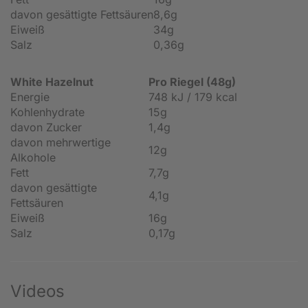
davon gesättigte Fettsäuren
8,6g
Eiweiß
34g
Salz
0,36g
White Hazelnut
Pro Riegel (48g)
Energie
748 kJ / 179 kcal
Kohlenhydrate
15g
davon Zucker
1,4g
davon mehrwertige
12g
Alkohole
Fett
7,7g
davon gesättigte
4,1g
Fettsäuren
Eiweiß
16g
Salz
0,17g
Videos