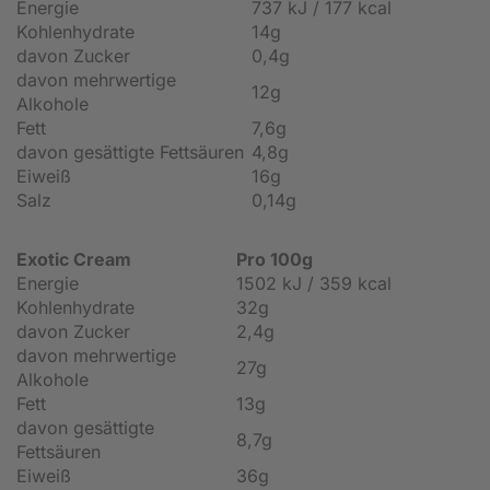
Energie
737 kJ / 177 kcal
Kohlenhydrate
14g
davon Zucker
0,4g
davon mehrwertige
12g
Alkohole
Fett
7,6g
davon gesättigte Fettsäuren
4,8g
Eiweiß
16g
Salz
0,14g
Exotic Cream
Pro 100g
Energie
1502 kJ / 359 kcal
Kohlenhydrate
32g
davon Zucker
2,4g
davon mehrwertige
27g
Alkohole
Fett
13g
davon gesättigte
8,7g
Fettsäuren
Eiweiß
36g