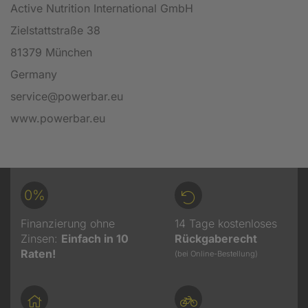
Active Nutrition International GmbH
Zielstattstraße 38
81379 München
Germany
service@powerbar.eu
www.powerbar.eu
0%
Finanzierung ohne
14 Tage kostenloses
Zinsen:
Einfach in 10
Rückgaberecht
Raten!
(bei Online-Bestellung)