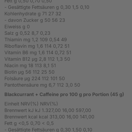
Fett g 0,50 0,70 0,50
- Gesättigte Fettsäuren g 0,30 1,5 0,10
Kohlenhydrate g 71 27 32
- davon Zucker g 50 56 23
Eiweiss g 0
Salz g 0,52 8,7 0,23
Thiamin mg 1,2 109 0,54 49
Riboflavin mg 1,6 114 0,72 51
Vitamin B6 mg 1,6 114 0,72 51
Vitamin B12 μg 2,8 112 1,3 50
Niacin mg 18 113 8,1 51
Biotin μg 56 112 25 50
Folsäure μg 224 112 101 50
Pantothensäure mg 6,7 112 3,0 50
Blackcurrant + Caffeine pro 100 g pro Portion (45 g)
Einheit NRV(%) NRV(%)
Brennwert kJ kJ 1.327,00 16,00 597,00
Brennwert kcal kcal 313,00 16,00 141,00
Fett g <0,5 0,70 < 0,5
- Gesättigte Fettsäuren g 0,30 1,50 0,10