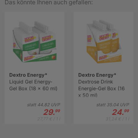
Das könnte Ihnen auch gefallen:
Dextro Energy*
Dextro Energy*
Liquid Gel Energy-
Dextrose Drink
Gel Box (18 x 60 ml)
Energie-Gel Box (16
x 50 ml)
statt
44.
82
UVP
statt
35.
04
UVP
29.
24.
99
99
27,77 € / 1 l
31,24 € / 1 l