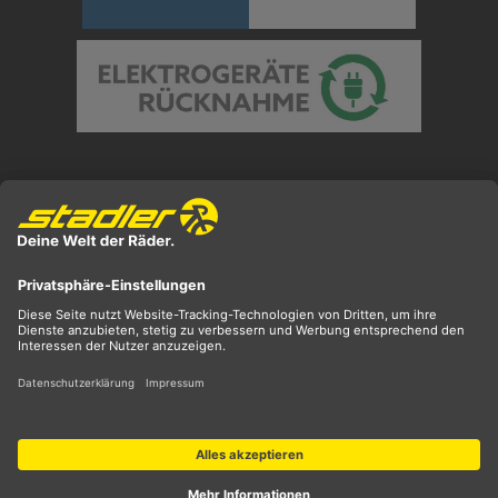
Preisangaben inkl. gesetzl. MwSt. und zzgl.
Versandkosten
** ehemaliger UVP
*** Preis entspricht unserem Markteinführungspreis