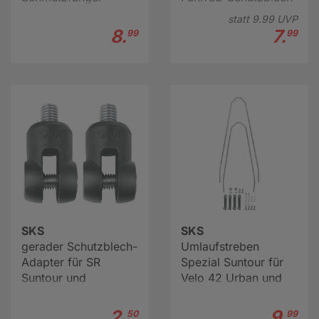
statt
9.
99
UVP
8.
7.
99
99
SKS
SKS
gerader Schutzblech-
Umlaufstreben
Adapter für SR
Spezial Suntour für
Suntour und
Velo 42 Urban und
Rockshox (2 Stk.)
Velo 47 Trekking
Fahrrad-Schutzblech
2.
9.
50
99