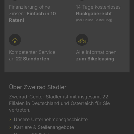
Finanzierung ohne
14 Tage kostenloses
Zinsen:
Einfach in 10
Rückgaberecht
Raten!
(bei Online-Bestellung)
Kompetenter Service
Alle Informationen
an
22
Standorten
zum Bikeleasing
Über Zweirad Stadler
Zweirad-Center Stadler ist mit insgesamt 22
Filialen in Deutschland und Österreich für Sie
vertreten.
Unsere Unternehmensgeschichte
Karriere & Stellenangebote