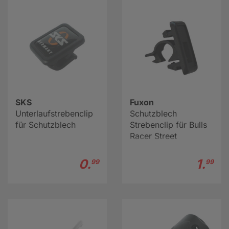
Lackierung dient zwar vorrangig der Optik, sie fungiert
aber zusätzlich als Korrosionsschutz für Ihr Rad.
Hier erfahren Sie mehr über Fahrrad-Schutzbleche
SKS
Fuxon
Unterlaufstrebenclip
Schutzblech
für Schutzblech
Strebenclip für Bulls
Racer Street
0.
1.
99
99