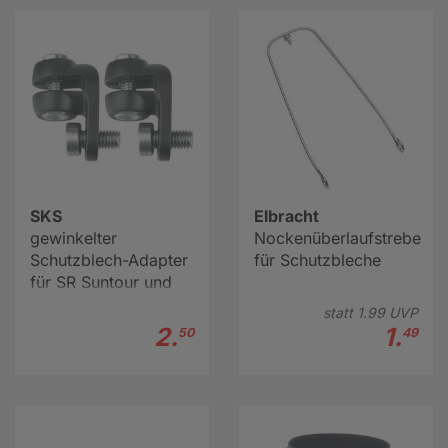
SKS
Elbracht
gewinkelter
Nockenüberlaufstrebe
Schutzblech-Adapter
für Schutzbleche
für SR Suntour und
Rockshox (2 Stk.)
statt
1.
99
UVP
2.
1.
50
49