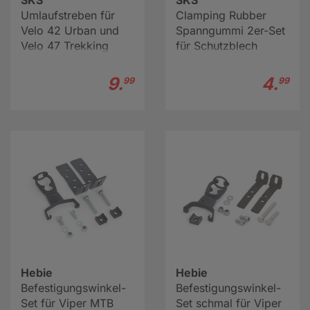
SKS
SKS
Umlaufstreben für
Clamping Rubber
Velo 42 Urban und
Spanngummi 2er-Set
Velo 47 Trekking
für Schutzblech
Fahrrad-Schutzblech
9.
4.
99
99
Hebie
Hebie
Befestigungswinkel-
Befestigungswinkel-
Set für Viper MTB
Set schmal für Viper