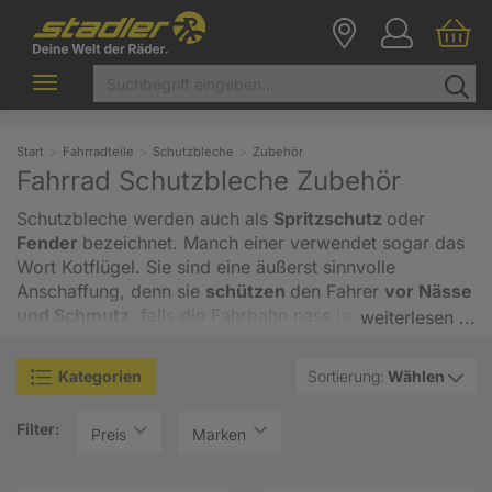
Toggle
navigation
Start
Fahrradteile
Schutzbleche
Zubehör
Fahrrad Schutzbleche Zubehör
Schutzbleche werden auch als
Spritzschutz
oder
Fender
bezeichnet. Manch einer verwendet sogar das
Wort Kotflügel. Sie sind eine äußerst sinnvolle
Anschaffung, denn sie
schützen
den Fahrer
vor Nässe
und Schmutz
, falls die Fahrbahn nass ist. Aber auch
weiterlesen ...
bei gutem Wetter schützen sie vor Steinschlägen und
Staub – nicht nur den Fahrer, sondern
auch den
Kategorien
Sortierung:
Wählen
Fahrradrahmen
. Vor allem das Unterrohr des Rahmens
muss bei Fahrten auf Schotterpisten viel einstecken
Filter:
und durch die ständigen Einschläge wird der Lack
Preis
Marken
beschädigt. Das sieht unschön aus und hat auch zur
Folge, dass der Rahmen leichter rostet. Denn die