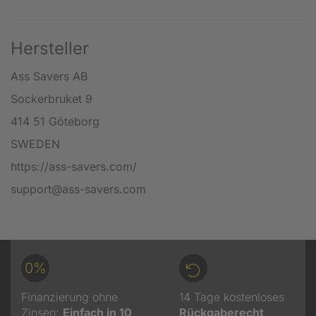
Hersteller
Ass Savers AB
Sockerbruket 9
414 51 Göteborg
SWEDEN
https://ass-savers.com/
support@ass-savers.com
0%
Finanzierung ohne
14 Tage kostenloses
Zinsen:
Einfach in 10
Rückgaberecht