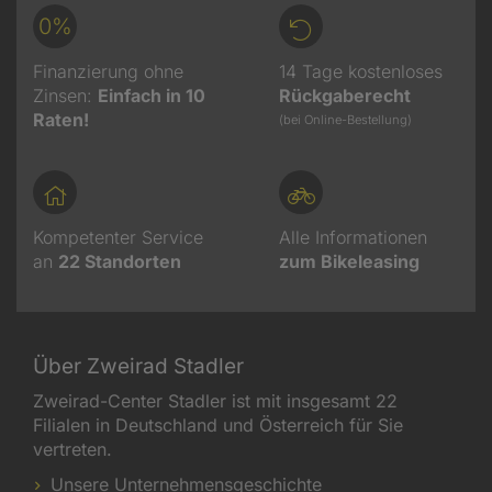
0%
Finanzierung ohne
14 Tage kostenloses
Zinsen:
Einfach in 10
Rückgaberecht
Raten!
(bei Online-Bestellung)
Kompetenter Service
Alle Informationen
an
22
Standorten
zum Bikeleasing
Über Zweirad Stadler
Zweirad-Center Stadler ist mit insgesamt 22
Filialen in Deutschland und Österreich für Sie
vertreten.
Unsere Unternehmensgeschichte