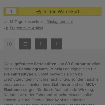
In den Warenkorb
14 Tage kostenloses
Rückgaberecht
Fragen zum Artikel
Diese
gefederte Sattelstütze
von
SR Suntour
arbeitet
mit dem
Parallelogramm-Prinzip
und eignet sich für
alle Fahrradtypen.
Somit bewegt sie sich bei
Erschütterungen nicht nur nach unten, sondern auch ein
bisschen nach hinten. Eine
Stahlfeder
und ein
MCU-
Elastomer
sorgen für die stoßdämpfende Wirkung.
Dadurch wird der Fahrkomfort beim Mountainbike
ebenso wie bei Fahrten über Kopfsteinpflaster
erheblich gesteigert, denn sämtliche
Unebenheiten