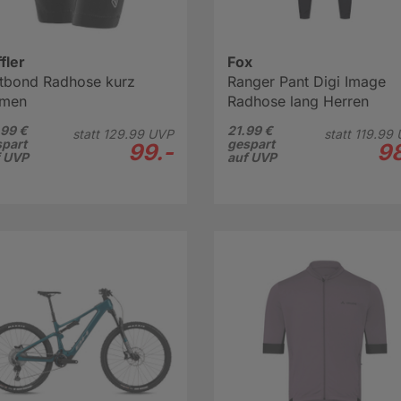
fler
Fox
tbond Radhose kurz
Ranger Pant Digi Image
men
Radhose lang Herren
99 €
21.99 €
statt
129.
99
UVP
statt
119.
99
part
gespart
99.-
98
f UVP
auf UVP