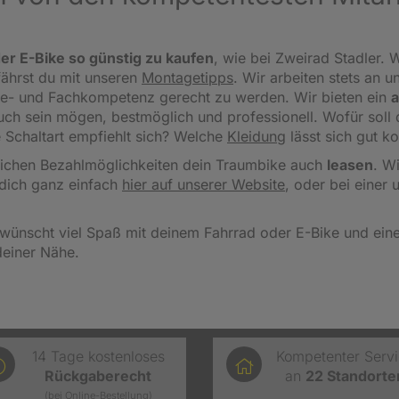
er E-Bike so günstig zu kaufen
, wie bei Zweirad Stadler. W
fährst du mit unseren
Montagetipps
.
Wir arbeiten stets an u
ce- und Fachkompetenz gerecht zu werden. Wir bieten ein
a
 auch sein mögen, bestmöglich und professionell. Wofür sol
 Schaltart empfiehlt sich? Welche
Kleidung
lässt sich gut k
reichen Bezahlmöglichkeiten dein Traumbike auch
leasen
. W
dich ganz einfach
hier auf unserer Website
, oder bei einer 
wünscht viel Spaß mit deinem Fahrrad oder E-Bike und einen
deiner Nähe.
14 Tage kostenloses
Kompetenter Serv
Rückgaberecht
an
22
Standorte
(bei Online-Bestellung)