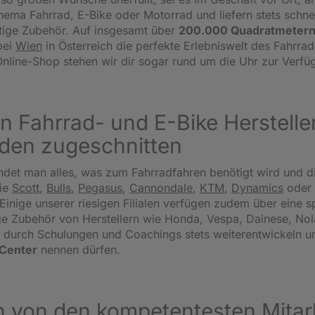
ema Fahrrad, E-Bike oder Motorrad und liefern stets schnel
tige Zubehör. Auf insgesamt über
200.000 Quadratmetern
bei
Wien
in Österreich die perfekte Erlebniswelt des Fahrrad
nline-Shop stehen wir dir sogar rund um die Uhr zur Verfü
n Fahrrad- und E-Bike Herstellern
den zugeschnitten
ndet man alles, was zum Fahrradfahren benötigt wird und d
ie
Scott
,
Bulls
,
Pegasus
,
Cannondale
,
KTM
,
Dynamics
oder
Einige unserer riesigen Filialen verfügen zudem über eine sp
 Zubehör von Herstellern wie Honda, Vespa, Dainese, Nolan
ich durch Schulungen und Coachings stets weiterentwickeln u
-Center
nennen dürfen.
 von den kompetentesten Mitarb