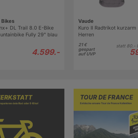
 Bikes
Vaude
nx+ DL Trail 8.0 E-Bike
Kuro II Radtrikot kurzarm
ntainbike Fully 29" blau
Herren
21 €
statt
80.-
gespart
4.599.-
59
auf UVP