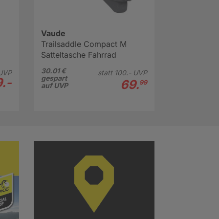
Vaude
Trailsaddle Compact M
Satteltasche Fahrrad
30.01 €
UVP
statt
100.-
UVP
gespart
.-
69.
99
auf UVP