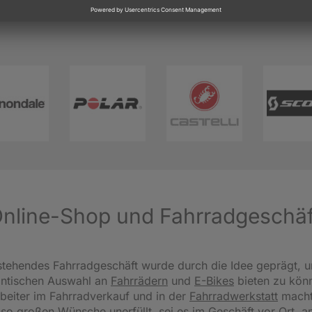
 Online-Shop und Fahrradgeschä
tehendes Fahrradgeschäft wurde durch die Idee geprägt, u
antischen Auswahl an
Fahrrädern
und
E-Bikes
bieten zu könn
beiter im Fahrradverkauf und in der
Fahrradwerkstatt
macht
 so großen Wünsche unerfüllt, sei es im Geschäft vor Ort, 