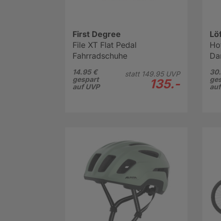
First Degree
Löf
File XT Flat Pedal
Ho
Fahrradschuhe
Da
14.95 €
30.
statt
149.
95
UVP
gespart
ges
135.-
auf UVP
au