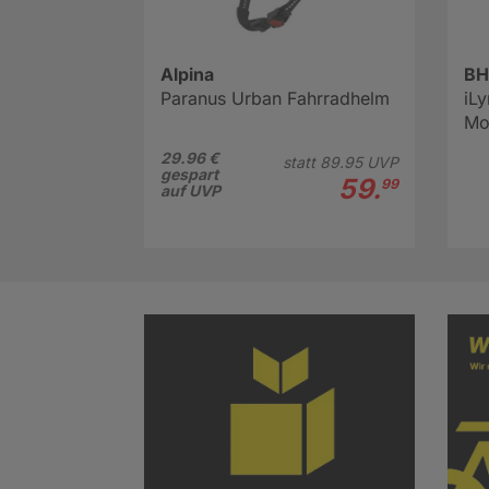
Alpina
BH
Paranus Urban Fahrradhelm
iLy
Mou
29.96 €
statt
89.
95
UVP
gespart
59.
99
auf UVP