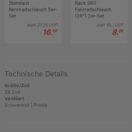
Standard
Race S60
Rennradschlauch 5er-
Fahrradschlauch
Set
(28") 2er-Set
statt
37.
25
UVP
statt
19.-
UVP
16.
8.
99
99
Technische Details
Größe/Zoll
28 Zoll
Ventilart
Sclaverand | Presta