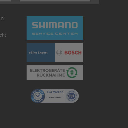
en
cht