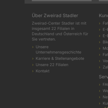
Über Zweirad Stadler
Kun
Zweirad-Center Stadler ist mit
Fa
insgesamt 22 Filialen in
E-
Deutschland und Österreich für
E-
Sie vertreten.
Bi
Unsere
Mo
Unternehmensgeschichte
Fa
Karriere & Stellenangebote
Ve
Unsere 22 Filialen
Za
Kontakt
Ser
FA
We
Ne
Ku