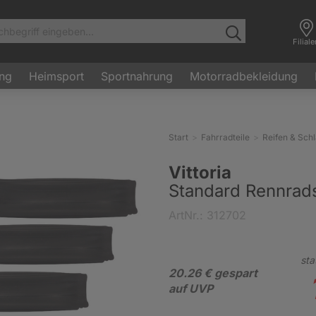
Filial
ung
Heimsport
Sportnahrung
Motorradbekleidung
Start
Fahrradteile
Reifen & Sch
Vittoria
Standard Rennrad
ArtNr.: 312702
sta
20.26 € gespart
auf UVP