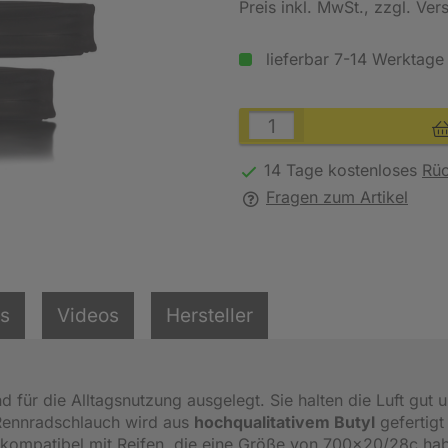
Preis inkl. MwSt.
, zzgl. Ve
lieferbar 7-14 Werktage
14 Tage kostenloses
Rü
Fragen zum Artikel
ls
Videos
Hersteller
nd für die Alltagsnutzung ausgelegt. Sie halten die Luft gut 
r Rennradschlauch wird aus
hochqualitativem Butyl
gefertigt
st kompatibel mit Reifen, die eine Größe von 700x20/28c ha