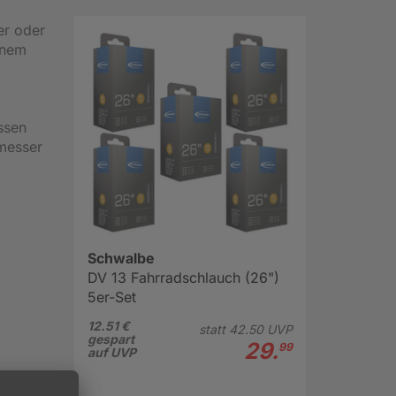
er oder
inem
assen
hmesser
Schwalbe
DV 13 Fahrradschlauch (26")
5er-Set
12.51 €
statt
42.
50
UVP
gespart
29.
99
auf UVP