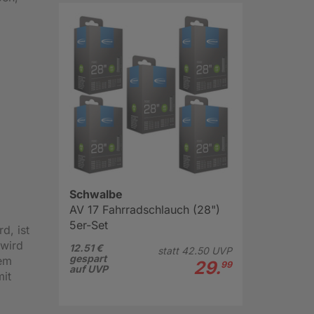
Schwalbe
AV 17 Fahrradschlauch (28")
5er-Set
d, ist
 wird
12.51 €
statt
42.
50
UVP
gespart
dem
29.
99
auf UVP
mit