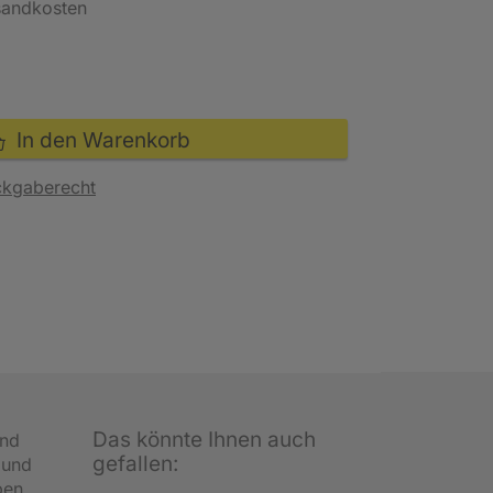
rsandkosten
In den Warenkorb
ckgaberecht
Das könnte Ihnen auch
und
gefallen:
 und
ben,