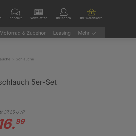
en
Kontakt
Newsletter
Ihr Konto
Ihr Warenkorb
Motorrad & Zubehör
Leasing
Mehr
läuche
Schläuche
schlauch 5er-Set
tt
37.
25
UVP
16.
99