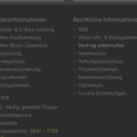
deninformationen
Rechtliche Information
hrrad- & E-Bike-Leasing
AGB
Bike Kaufberatung
Widerrufs- & Rückgabere
Bike Motor Überblick
Vertrag widerrufen
kepacking
Datenschutz
ntagetipps
Haftungsausschluss
hrradversicherung
Produktsicherheit
rsandkosten
Batterieverordnung
hlungsweisen
Impressum
Cookie Einstellungen
vice
Q: häufig gestellte Fragen
rkstattservice
wsletter
ndenservice:
0941 / 3788