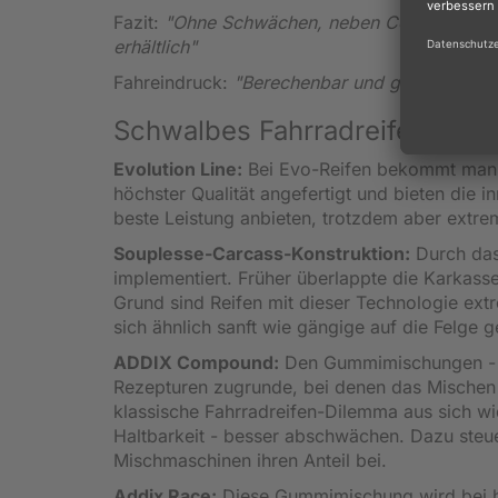
Fazit:
"Ohne Schwächen, neben Conti bester Pan
erhältlich"
Fahreindruck:
"Berechenbar und gutmütig, weic
Schwalbes Fahrradreifen-Tech
Evolution Line:
Bei Evo-Reifen bekommt man n
höchster Qualität angefertigt und bieten die 
beste Leistung anbieten, trotzdem aber extre
Souplesse-Carcass-Konstruktion:
Durch das
implementiert. Früher überlappte die Karkasse 
Grund sind Reifen mit dieser Technologie ex
sich ähnlich sanft wie gängige auf die Felge g
ADDIX Compound:
Den Gummimischungen - Ra
Rezepturen zugrunde, bei denen das Mischen v
klassische Fahrradreifen-Dilemma aus sich w
Haltbarkeit - besser abschwächen. Dazu steue
Mischmaschinen ihren Anteil bei.
Addix Race:
Diese Gummimischung wird bei ho