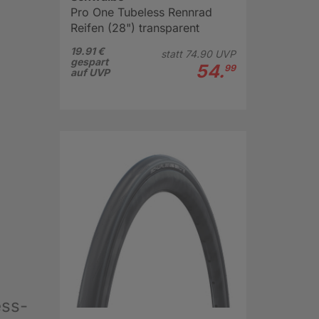
Pro One Tubeless Rennrad
Reifen (28") transparent
19.91 €
statt
74.
90
UVP
gespart
54.
99
auf UVP
ess-