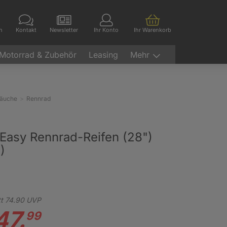
en
Kontakt
Newsletter
Ihr Konto
Ihr Warenkorb
Motorrad & Zubehör
Leasing
Mehr
läuche
Rennrad
Easy Rennrad-Reifen (28")
)
t
74.
90
UVP
47.
99