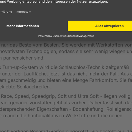
nenschutz bei Tubeless. Fällt breit aus, bis 34 Millimeter
hes Abrollverhalten, in Kurvenlage gut kontrollierbar"
nologien
ur das Beste vom Besten. Sie werden mit Werkstoffen vo
innovativsten Technologien, sodass sie sehr wenig wiegen un
m pannensicher sind.
 Turn-up-System wird die Schlauchlos-Technik zeitgemäß
unter der Lauffläche, jetzt ist das nicht mehr der Fall. Aus
trem geschmeidig und bieten eine Menge Fahrkomfort. Sie f
eklebte Schlauchreifen.
ce, Speed, Speedgrip, Soft und Ultra Soft - liegen völlig
iel genauer vonstattengeht als vorher. Daher lässt sich da
idersprechenden Eigenschaften - Bodenhaftung, Rolleigensc
rn auch die hochqualitativen Werkstoffe und die neuen
chwertigen Rennrad-Reifen eingesetzt. Sie besteht aus d