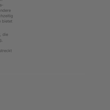
a-
andere
hzeitig
 bietet
, die
g,
streckt