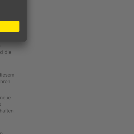
n
d die
 diesem
ahren
 neue
s
haften,
en