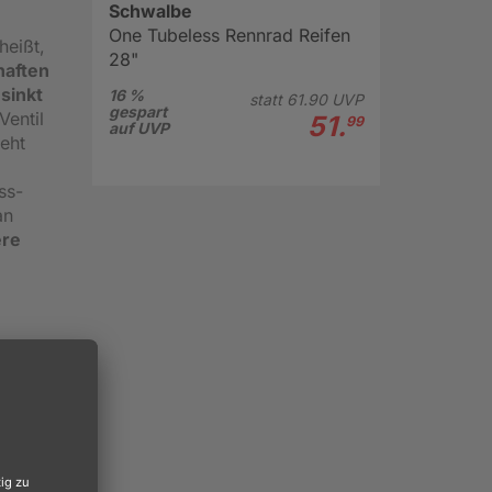
Schwalbe
One Tubeless Rennrad Reifen
heißt,
28"
haften
,
sinkt
16 %
statt
61.
90
UVP
gespart
Ventil
51.
99
auf UVP
eht
ss-
an
re
Das