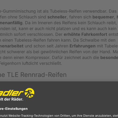
ce-Gummimischung ist als Tubeless-Reifen verwendbar. Das 
ifen ohne Schlauch sind
schneller
, fahren sich
bequemer
,
nenanfällig
. Da im Inneren des Reifens kein Schlauch reibt
nden ist, kann er auch nicht platzen und es kann auch kein 
tmilch sofort verschlossen. Der
erhöhte Fahrkomfort
entst
n einen Tubeless-Reifen fahren kann. Da Schwalbe mit den
enarbeitet
und schon seit Jahren
Erfahrungen
mit Tubele
cht schwerer als bei gewöhnlichen Reifen von der Hand. M
ge denn einen Kompressor. Dafür zeichnet auch die
besonde
elgenhorn luftdicht verschließt.
ne TLE Rennrad-Reifen
026:
Überragend! Tipp Preis/Leistung!
ank: satte Straßenlage, viel Grip, komfortabel und schnell. 
sieg, dafür ist der Pro One preislich attraktiv."
UR Ausgabe 08/2023:
Note 1,6!