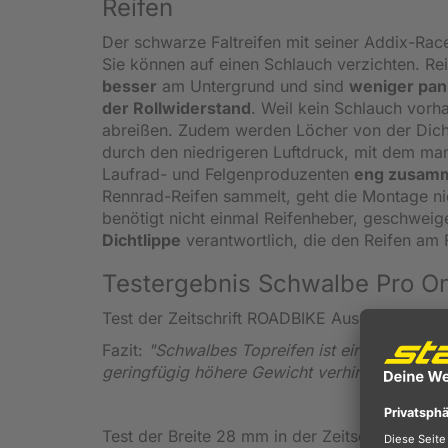
Reifen
Der schwarze Faltreifen mit seiner Addix-Ra
Sie können auf einen Schlauch verzichten. Re
besser
am Untergrund und sind
weniger pan
der Rollwiderstand
. Weil kein Schlauch vorha
abreißen. Zudem werden Löcher von der Dich
durch den niedrigeren Luftdruck, mit dem ma
Laufrad- und Felgenproduzenten
eng zusamm
Rennrad-Reifen sammelt, geht die Montage ni
benötigt nicht einmal Reifenheber, geschwei
Dichtlippe
verantwortlich, die den Reifen am F
Testergebnis Schwalbe Pro O
Test der Zeitschrift ROADBIKE Ausgabe 05/2
Fazit:
"Schwalbes Topreifen ist eine sichere B
geringfügig höhere Gewicht verhindert den Test
Test der Breite 28 mm in der Zeitschrift TO