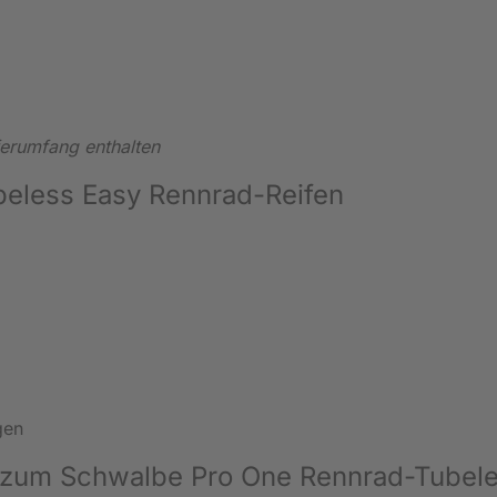
ferumfang enthalten
beless Easy Rennrad-Reifen
gen
n zum Schwalbe Pro One Rennrad-Tubel