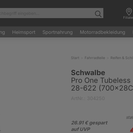
Filial
ung
Heimsport
Sportnahrung
Motorradbekleidung
Start
Fahrradteile
Reifen & Sch
Schwalbe
Pro One Tubeless 
28-622 (700x28C
ArtNr.: 304250
stat
26.91 € gespart
auf UVP