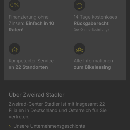
0%
Finanzierung ohne
14 Tage kostenloses
Zinsen:
Einfach in 10
Rückgaberecht
Raten!
(bei Online-Bestellung)
Kompetenter Service
Alle Informationen
an
22
Standorten
zum Bikeleasing
Über Zweirad Stadler
Zweirad-Center Stadler ist mit insgesamt 22
Filialen in Deutschland und Österreich für Sie
vertreten.
Unsere Unternehmensgeschichte