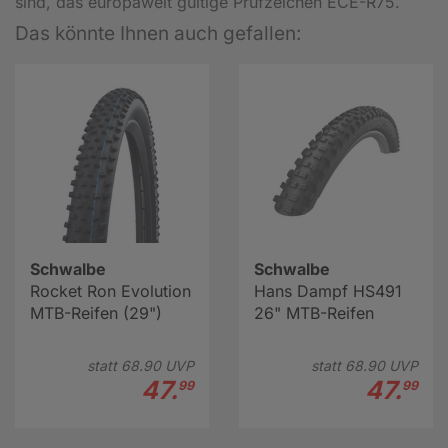
sind, das europaweit gültige Prüfzeichen ECE-R75.
Das könnte Ihnen auch gefallen:
Schwalbe
Schwalbe
Rocket Ron Evolution
Hans Dampf HS491
MTB-Reifen (29")
26" MTB-Reifen
statt
68.
90
UVP
statt
68.
90
UVP
47.
47.
99
99