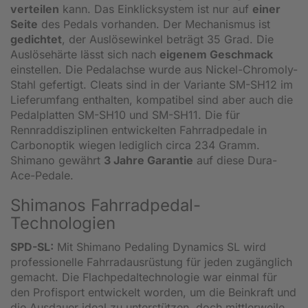
verteilen
kann. Das Einklicksystem ist nur auf
einer
Seite
des Pedals vorhanden. Der Mechanismus ist
gedichtet
, der Auslösewinkel beträgt 35 Grad. Die
Auslösehärte lässt sich nach
eigenem Geschmack
einstellen. Die Pedalachse wurde aus Nickel-Chromoly-
Stahl gefertigt. Cleats sind in der Variante SM-SH12 im
Lieferumfang enthalten, kompatibel sind aber auch die
Pedalplatten SM-SH10 und SM-SH11. Die für
Rennraddisziplinen entwickelten Fahrradpedale in
Carbonoptik wiegen lediglich circa 234 Gramm.
Shimano gewährt
3 Jahre Garantie
auf diese Dura-
Ace-Pedale.
Shimanos Fahrradpedal-
Technologien
SPD-SL:
Mit Shimano Pedaling Dynamics SL wird
professionelle Fahrradausrüstung für jeden zugänglich
gemacht. Die Flachpedaltechnologie war einmal für
den Profisport entwickelt worden, um die Beinkraft und
die Ausdauer ideal zu unterstützen, doch mittlerweile