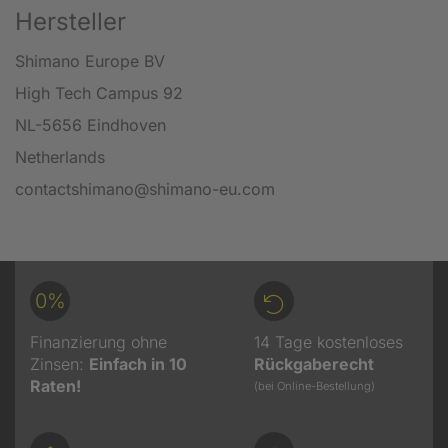
Hersteller
Shimano Europe BV
High Tech Campus 92
NL-5656 Eindhoven
Netherlands
contactshimano@shimano-eu.com
0%
Finanzierung ohne
14 Tage kostenloses
Zinsen:
Einfach in 10
Rückgaberecht
Raten!
(bei Online-Bestellung)