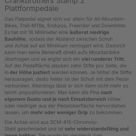
Crankbrothers Stamp 2
Plattformpedale
Das Flatpedal eignet sich vor allem für All-Mountain-
Bikes, Trail-MTBs, Enduros, Freerider und Downhiller.
Es
hat mit 16 Millimeter eine
äußerst niedrige
Bauhöhe
, sodass der Abstand zwischen Schuh
und Achse auf ein Minimum verringert wird. Dadurch
kann man seine Beinkraft direkt aufs Mountainbike
übertragen und es ergibt sich ein
viel runderer Tritt
.
Auf der Pedalfläche stecken zehn Stifte pro Seite, die
in
der Höhe justiert
werden können. Je höher die Stifte
herausragen, desto fester ist der Schuh mit dem Pedal
verbunden. Allerdings lässt er sich dann nicht mehr so
leicht umpositionieren. Man kann die Pins
nach
eigenem Gusto und je nach Einsatzbereich
höher
oder niedriger aus der Pedaloberfläche hervorstehen
lassen, um
mehr oder weniger Grip
zu bekommen.
Die Achse wird aus SCM-415-Chromoly-
Stahl geschmiedet und ist
sehr widerstandsfähig und
lange haltbar
. Sie wurde im Vergleich zum