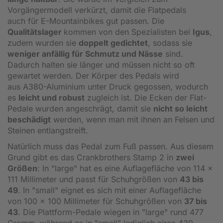
Vorgängermodell verkürzt, damit die Flatpedals
auch für E-Mountainbikes gut passen. Die
Qualitätslager
kommen von den Spezialisten bei
Igus
,
zudem wurden sie
doppelt gedichtet
, sodass sie
weniger anfällig für Schmutz und Nässe
sind.
Dadurch halten sie länger und müssen nicht so oft
gewartet werden. Der Körper des Pedals wird
aus A380-Aluminium unter Druck gegossen, wodurch
es
leicht und robust
zugleich ist. Die Ecken der Flat-
Pedale wurden angeschrägt, damit sie
nicht so leicht
beschädigt
werden, wenn man mit ihnen an Felsen und
Steinen entlangstreift.
Natürlich muss das Pedal zum Fuß passen. Aus diesem
Grund gibt es das Crankbrothers Stamp 2 in
zwei
Größen
: In "large" hat es eine Auflagefläche von 114 x
111 Millimeter und passt für Schuhgrößen von
43 bis
49
. In "small" eignet es sich mit einer Auflagefläche
von 100 x 100 Millimeter für Schuhgrößen von
37 bis
43
. Die Plattform-Pedale wiegen in "large" rund 477
Gramm, während es in "small" lediglich circa 439