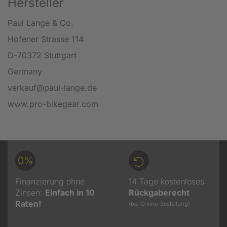
Hersteller
Paul Lange & Co.
Hofener Strasse 114
D-70372 Stuttgart
Germany
verkauf@paul-lange.de
www.pro-bikegear.com
0%
Finanzierung ohne
14 Tage kostenloses
Zinsen:
Einfach in 10
Rückgaberecht
Raten!
(bei Online-Bestellung)