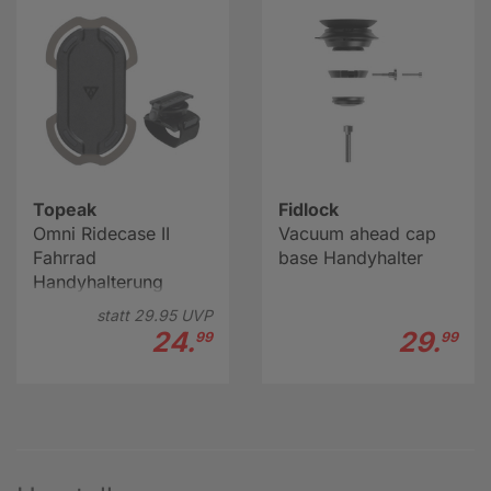
Topeak
Fidlock
Omni Ridecase II
Vacuum ahead cap
Fahrrad
base Handyhalter
Handyhalterung
statt
29.
95
UVP
24.
29.
99
99