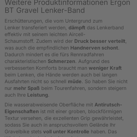
Weitere Produktinformationen Ergon
BT Gravel Lenker-Band
Erschütterungen, die vom Untergrund zum
Lenker transferiert werden,
dämpft
das Lenkerband
effektiv mit seinem leichten Aircell-
Schaumstoff. Zudem wird der
Druck besser verteilt
,
was auch die empfindlichen
Handnerven schont
.
Dadurch mindert es die fürs Rennradfahren
charakteristischen
Schmerzen
. Aufgrund des
verbesserten Komforts braucht man
weniger Kraft
beim Lenken, die Hände werden auch bei langen
Ausfahrten nicht so schnell
müde
. So haben Sie nicht
nur
mehr Spaß
beim Tourenfahren, sondern steigern
auch Ihre
Leistung
.
Die wasserabweisende Oberfläche mit
Antirutsch-
Eigenschaften
ist mit einer groben, blockförmigen
Textur versehen, die exzellenten Grip gewährleistet,
sodass Sie auch in anspruchsvollem Gelände Ihr
Gravelbike stets
voll unter Kontrolle
haben. Das