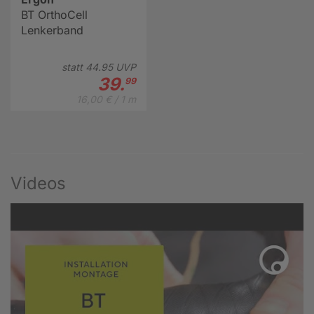
BT OrthoCell
Lenkerband
statt
44.
95
UVP
39.
99
16,00 € / 1 m
Videos