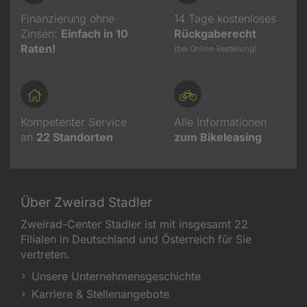
Finanzierung ohne
14 Tage kostenloses
Zinsen:
Einfach in 10
Rückgaberecht
Raten!
(bei Online-Bestellung)
Kompetenter Service
Alle Informationen
an
22
Standorten
zum Bikeleasing
Über Zweirad Stadler
Zweirad-Center Stadler ist mit insgesamt 22
Filialen in Deutschland und Österreich für Sie
vertreten.
Unsere Unternehmensgeschichte
Karriere & Stellenangebote