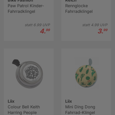
Bike Fashion
Reich
Paw Patrol Kinder-
Rennglocke
Fahrradklingel
Fahrradklingel
statt
6.
99
UVP
statt
4.
99
UVP
4.
3.
99
99
Liix
Liix
Colour Bell Keith
Mini Ding Dong
Harring People
Fahrrad-Klingel