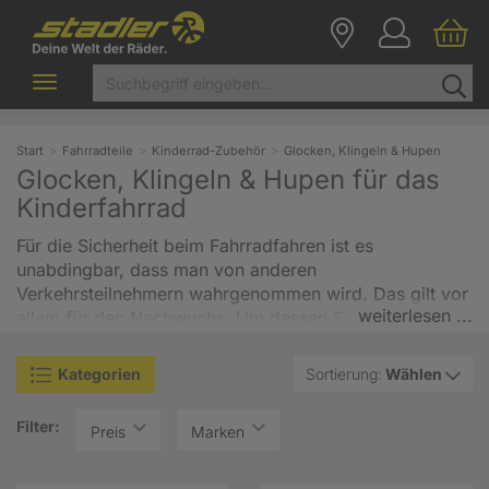
Toggle
navigation
Start
Fahrradteile
Kinderrad-Zubehör
Glocken, Klingeln & Hupen
Glocken, Klingeln & Hupen für das
Kinderfahrrad
Für die Sicherheit beim Fahrradfahren ist es
unabdingbar, dass man von anderen
Verkehrsteilnehmern wahrgenommen wird. Das gilt vor
weiterlesen ...
allem für den Nachwuchs. Um dessen Sichtbarkeit zu
erhöhen, kann man einen Fahrradwimpel anbringen,
der auch über parkende Autos hinausragt, oder das
Kategorien
Sortierung:
Wählen
Kind mit reflektierender Kleidung in knalligen Farben
ausstatten. Eine Fahrradklingel bleibt dennoch
Filter:
Preis
Marken
unabdingbar, denn mit ihr kann der kleine Radler auf
sich aufmerksam machen, wenn die anderen
Maßnahmen erfolglos bleiben oder wenn jemand auf