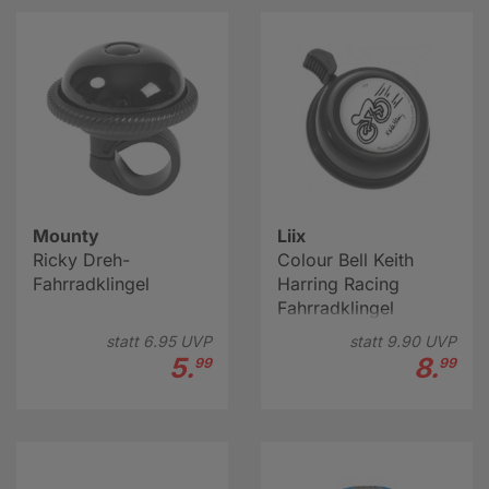
Mounty
Liix
Ricky Dreh-
Colour Bell Keith
Fahrradklingel
Harring Racing
Fahrradklingel
schwarz
statt
6.
95
UVP
statt
9.
90
UVP
5.
8.
99
99