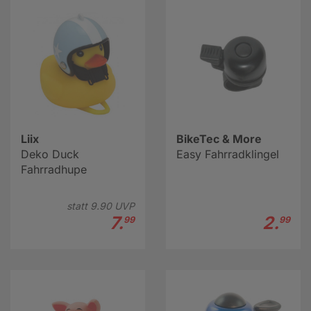
dem Fahrradweg herumsteht und bei ähnlichen
Begebenheiten.
Lesen Sie hier weiter
Liix
BikeTec & More
Deko Duck
Easy Fahrradklingel
Fahrradhupe
statt
9.
90
UVP
7.
2.
99
99