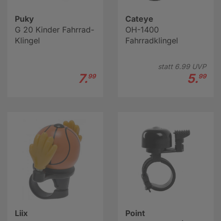
Puky
Cateye
G 20 Kinder Fahrrad-
OH-1400
Klingel
Fahrradklingel
statt
6.
99
UVP
7.
5.
99
99
Liix
Point