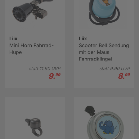
Liix
Liix
Mini Horn Fahrrad-
Scooter Bell Sendung
Hupe
mit der Maus
Fahrradklingel
hellblau
statt
11.
90
UVP
statt
9.
90
UVP
9.
8.
99
99