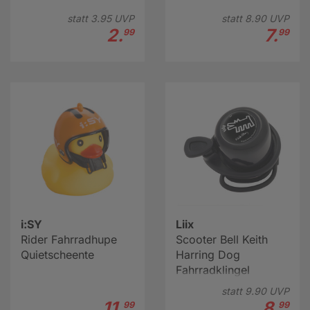
statt
3.
95
UVP
statt
8.
90
UVP
2.
7.
99
99
i:SY
Liix
Rider Fahrradhupe
Scooter Bell Keith
Quietscheente
Harring Dog
Fahrradklingel
statt
9.
90
UVP
11.
8.
99
99