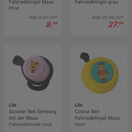
Fahrradklingel Maus
Fahrradklingel grau
Pirat
statt
9.
90
UVP
statt
29.
99
UVP
8.
27.
99
99
Liix
Liix
Scooter Bell Sendung
Colour Bell
mit der Maus
Fahrradklingel Maus
Fahrradklingel rosa
Herz