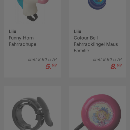
Liix
Liix
Funny Horn
Colour Bell
Fahrradhupe
Fahrradklingel Maus
Familie
statt
8.
90
UVP
statt
9.
90
UVP
5.
8.
99
99