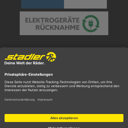
Preisangaben inkl. gesetzl. MwSt. und zzgl.
Versandkosten
** ehemaliger UVP