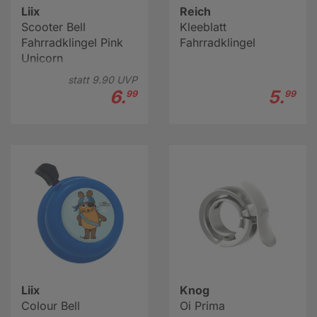
Liix
Reich
Scooter Bell
Kleeblatt
Fahrradklingel Pink
Fahrradklingel
Unicorn
statt
9.
90
UVP
6.
5.
99
99
Liix
Knog
Colour Bell
Oi Prima