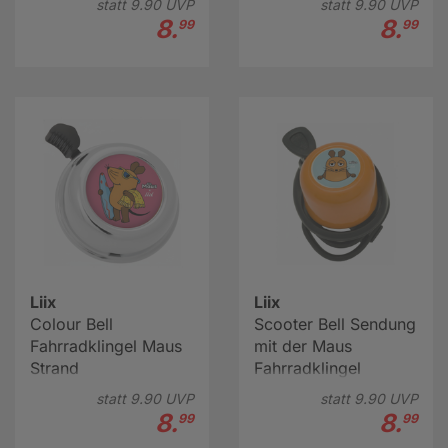
statt
9.
90
UVP
statt
9.
90
UVP
8.
8.
99
99
Liix
Liix
Colour Bell
Scooter Bell Sendung
Fahrradklingel Maus
mit der Maus
Strand
Fahrradklingel
orange
statt
9.
90
UVP
statt
9.
90
UVP
8.
8.
99
99