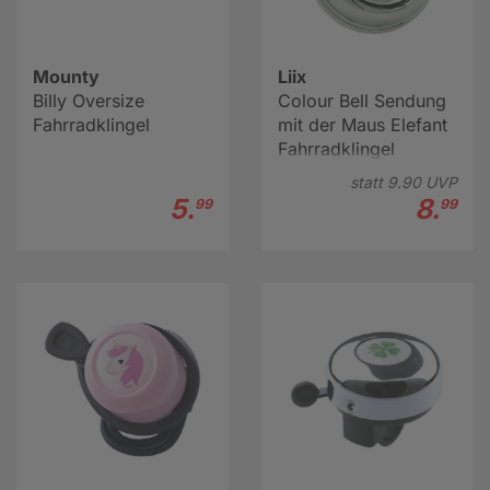
Mounty
Liix
Billy Oversize
Colour Bell Sendung
Fahrradklingel
mit der Maus Elefant
Fahrradklingel
statt
9.
90
UVP
5.
8.
99
99