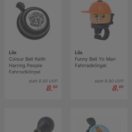
Liix
Liix
Colour Bell Keith
Funny Bell Yo Man
Harring People
Fahrradklingel
Fahrradklingel
schwarz
statt
9.
90
UVP
statt
9.
90
UVP
8.
8.
99
99