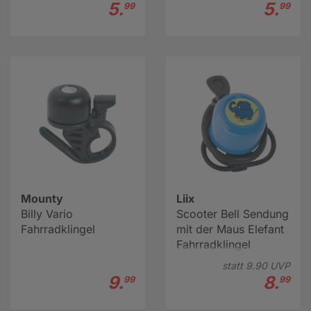
5.
5.
99
99
Mounty
Liix
Billy Vario
Scooter Bell Sendung
Fahrradklingel
mit der Maus Elefant
Fahrradklingel
statt
9.
90
UVP
9.
8.
99
99