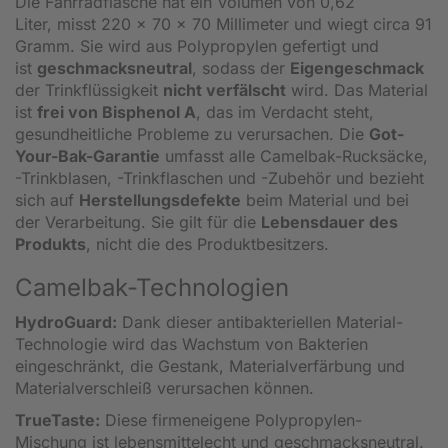
Die Fahrradflasche hat ein Volumen von 0,62
Liter, misst 220 x 70 x 70 Millimeter und wiegt circa 91
Gramm. Sie wird aus Polypropylen gefertigt und
ist
geschmacksneutral
, sodass der
Eigengeschmack
der Trinkflüssigkeit
nicht verfälscht
wird. Das Material
ist
frei von Bisphenol A
, das im Verdacht steht,
gesundheitliche Probleme zu verursachen. Die
Got-
Your-Bak-Garantie
umfasst alle Camelbak-Rucksäcke,
-Trinkblasen, -Trinkflaschen und -Zubehör und bezieht
sich auf
Herstellungsdefekte
beim Material und bei
der Verarbeitung. Sie gilt für die
Lebensdauer des
Produkts
, nicht die des Produktbesitzers.
Camelbak-Technologien
HydroGuard:
Dank dieser antibakteriellen Material-
Technologie wird das Wachstum von Bakterien
eingeschränkt, die Gestank, Materialverfärbung und
Materialverschleiß verursachen können.
TrueTaste:
Diese firmeneigene Polypropylen-
Mischung ist lebensmittelecht und geschmacksneutral.