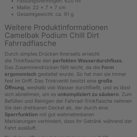
Fassungsvermögen: 620 ml
Maße: 22 x 7 x 7 cm
Gesamtgewicht: ca. 91 g
Weitere Produktinformationen
Camelbak Podium Chill Dirt
Fahrradflasche
Durch simples Drücken Ihrerseits erreicht
die Trinkflasche den
perfekten Wasserdurchfluss
.
Das Zusammendrücken fällt leicht, da die
Form
ergonomisch
gestaltet wurde. So hat man sie immer
fest im Griff. Das Trinkventil besitzt eine
große
Öffnung
, weshalb viel Wasser durchfließt, und es lässt
sich abnehmen, um es
unkompliziert zu säubern
. Zum
Befüllen und Reinigen der Fahrrad-Trinkflasche nehmen
Sie den drehbaren Deckel ab, der durch eine
Sperrfunktion
mit gut wahrnehmbaren
Markierungen verhindert, dass Ihr Getränk während der
Fahrt ausläuft.