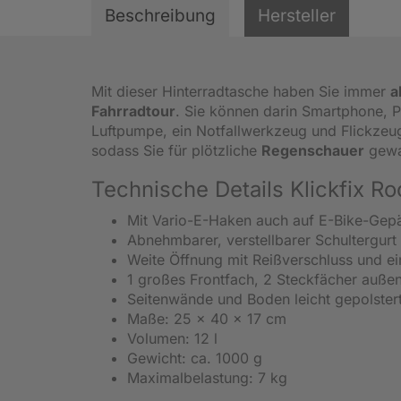
Beschreibung
Hersteller
Mit dieser Hinterradtasche haben Sie immer
a
Fahrradtour
. Sie können darin Smartphone, P
Luftpumpe, ein Notfallwerkzeug und Flickzeu
sodass Sie für plötzliche
Regenschauer
gewap
Technische Details Klickfix 
Mit Vario-E-Haken auch auf E-Bike-Gepä
Abnehmbarer, verstellbarer Schultergurt 
Weite Öffnung mit Reißverschluss und e
1 großes Frontfach, 2 Steckfächer außen
Seitenwände und Boden leicht gepolster
Maße: 25 x 40 x 17 cm
Volumen: 12 l
Gewicht: ca. 1000 g
Maximalbelastung: 7 kg