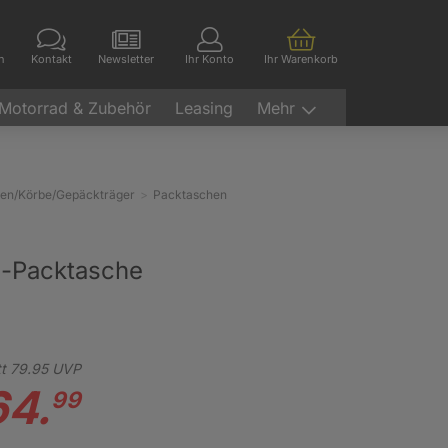
en
Kontakt
Newsletter
Ihr Konto
Ihr Warenkorb
Motorrad & Zubehör
Leasing
Mehr
hen/Körbe/Gepäckträger
Packtaschen
-Packtasche
t
79.
95
UVP
64.
99