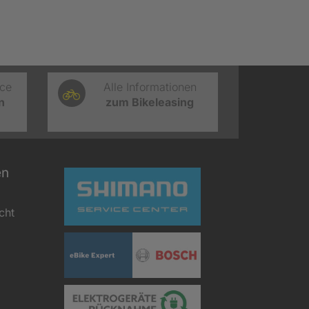
ice
Alle Informationen
n
zum Bikeleasing
en
cht