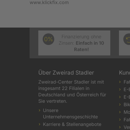
www.klickfix.com
Finanzierung ohne
0%
Zinsen:
Einfach in 10
Raten!
Über Zweirad Stadler
Kun
Zweirad-Center Stadler ist mit
Fa
insgesamt 22 Filialen in
E-
Deutschland und Österreich für
E-
Sie vertreten.
Bi
Unsere
Mo
Unternehmensgeschichte
Fa
Karriere & Stellenangebote
Ve