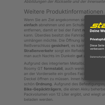
Abbildungen der Rückseite und der Innenseite
Weitere Produktinformationen
Wenn Sie am Ziel angekommen sind, können 
einfach
abnehmen und am Schultergurt
ganz
entfernen, damit er bei der Fahrt
nicht stört
, 
kann. Überdies besitzt die Fahrradtasche zwei
umhängen möchte. Die Öffnung ist sehr groß,
Reißverschluss
gesichert
, es kann also währ
Straßenverkehr
sorgt ein Reflektor, der das
man auch Nachts im Dunkeln
gut zu sehen
is
Aufgrund des integrierten Metallbügels und de
Roomy GT
formstabil
, auch wenn sie nicht v
an der Vorderseite ein großes Fach für Kleini
Deckel öffnen zu müssen. Innen hält man mit 
schön
Ordnung
. Aufgrund des Befestigungss
Bike-Gepäckträgern
, die einen Akku beherbe
Packvolumen von 12 Liter ergibt, und wiegt 
beladen werden.