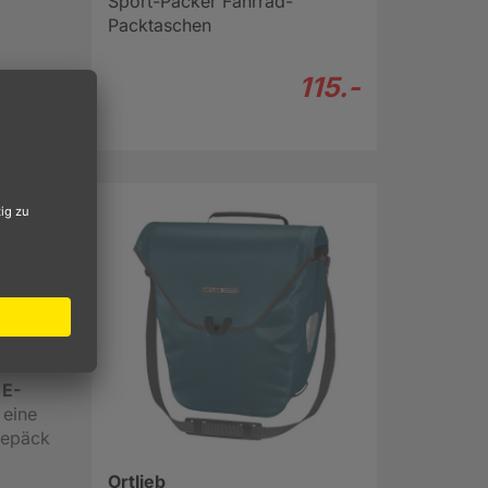
Sport-Packer Fahrrad-
Packtaschen
115.-
 und
rhaken
werden
ird per
sodass
ickfix
her und
t den
n Fach
 E-
 eine
Gepäck
Ortlieb