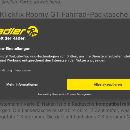
 ähnlich, Farbe abweichend.
 Klickfix Roomy GT Fahrrad-Packtasche
Sie die Fahrrad-Tasche dank der Hakenbefestigung
schnell
 bequem
mit sich führen. Der Gurt lässt sich dank Karabine
und verstellen, sodass er auf die
passende Länge
justiert 
 Griffe zum komfortablen Tragen, falls man sie sich nicht
 weshalb man sie gut mit Gepäck füllen kann. Der Deckel w
end der Fahrt nichts verloren gehen. Für mehr
Sicherheit im
 Scheinwerferlicht anderer Verkehrsteilnehmer zurückwirft, 
t.
r leichten Polsterung am Boden und an den Seiten ist die Kl
oll beladen wird. Außen befinden sich seitlich zwei Steckfäc
gkeiten, auf die man
schnell Zugriff
haben möchte, ohne ers
drei Steckfächern und einem per Reißverschluss gesicherte
ystems mit Vario-E-Haken ist die Radtasche
kompatibel mit
rgen. Die Lenkertasche misst 25 x 40 x 17 Zentimeter, was
ungefähr 1 Kilogramm. Sie darf mit höchstens 7 Kilogramm 