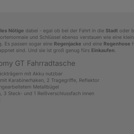
lles Nötige
dabei - egal ob bei der Fahrt in die
Stadt
oder b
ortemonnaie und Schlüssel ebenso verstauen wie eine klei
g. Es passen sogar eine
Regenjacke
und eine
Regenhose
h
pnet sind. Und sie ist groß genug fürs
Einkaufen
.
Roomy GT Fahrradtasche
ckträgern mit Akku nutzbar
mit Karabinerhaken, 2 Tragegriffe, Reflektor
ingearbeitetem Metallbügel
, 3 Steck- und 1 Reißverschlussfach innen
t