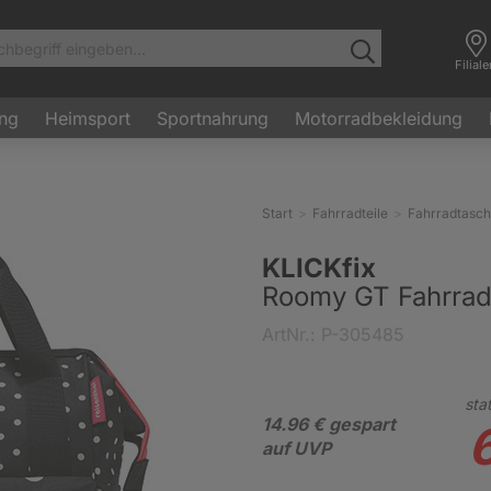
Filial
ung
Heimsport
Sportnahrung
Motorradbekleidung
Start
Fahrradteile
Fahrradtasc
KLICKfix
Roomy GT Fahrrad
ArtNr.: P-305485
stat
14.96 € gespart
auf UVP