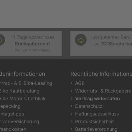
14 Tage kostenloses
Kompetenter Serv
Rückgaberecht
an
22
Standorte
(bei Online-Bestellung)
deninformationen
Rechtliche Information
hrrad- & E-Bike-Leasing
AGB
Bike Kaufberatung
Widerrufs- & Rückgabere
Bike Motor Überblick
Vertrag widerrufen
kepacking
Datenschutz
ntagetipps
Haftungsausschluss
hrradversicherung
Produktsicherheit
rsandkosten
Batterieverordnung