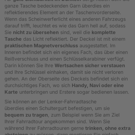
ganze Tasche bedeckenden Garn überdies ein
reflektierendes Element an der Taschenvorderseite.
Wenn das Scheinwerferlicht eines anderen Fahrzeugs
darauf trifft, leuchtet es wie das Garn hell auf, sodass
Sie
nicht zu übersehen
sind, weil die
komplette
Tasche
das Licht reflektiert. Der Deckel ist mit einem
praktischen Magnetverschluss
ausgestattet. Im
Inneren befindet sich ein eigenes Fach, das über einen
Reißverschluss und einen Schlüsselkarabiner verfügt.
Darin können Sie Ihre
Wertsachen sicher verstauen
und Ihre Schlüssel einhaken, damit sie nicht verloren
gehen. An der Oberseite des Deckels befindet sich ein
durchsichtiges Fach, wo sich
Handy, Navi oder eine
Karte
unterbringen und Erstere sogar bedienen lassen.
Sie können an der Lenker-Fahrradtasche
überdies einen Schultergurt befestigen, um sie
bequem zu tragen
, zum Beispiel wenn Sie am Ziel
Ihrer Fahrradtour angekommen sind. Wenn Sie
während Ihrer Fahrradtouren gerne
trinken, ohne extra
absteigen
zu müssen, dann montieren Sie einfach