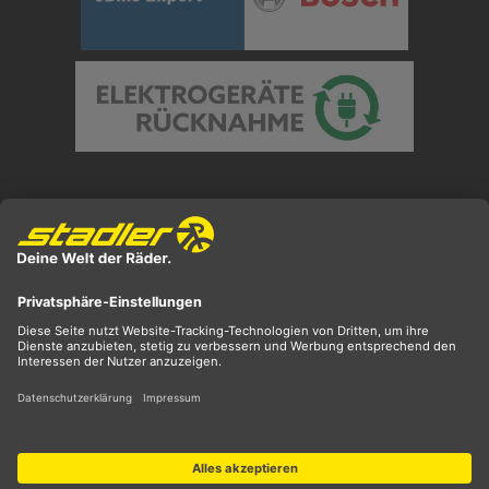
Preisangaben inkl. gesetzl. MwSt. und zzgl.
Versandkosten
** ehemaliger UVP