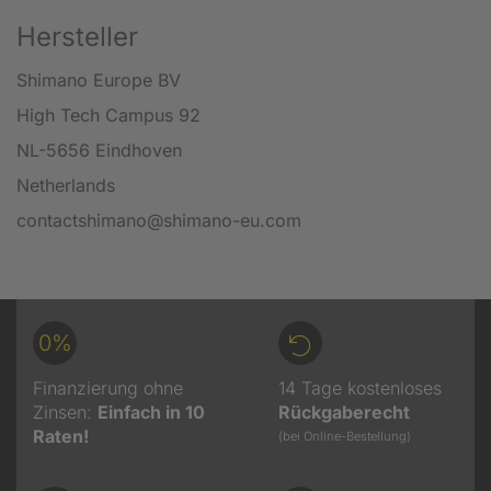
Hersteller
Shimano Europe BV
High Tech Campus 92
NL-5656 Eindhoven
Netherlands
contactshimano@shimano-eu.com
0%
Finanzierung ohne
14 Tage kostenloses
Zinsen:
Einfach in 10
Rückgaberecht
Raten!
(bei Online-Bestellung)