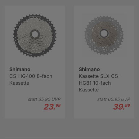
Shimano
Shimano
CS-HG400 8-fach
Kassette SLX CS-
Kassette
HG81 10-fach
Kassette
statt
35.
95
UVP
statt
65.
95
UVP
23.
39.
99
99