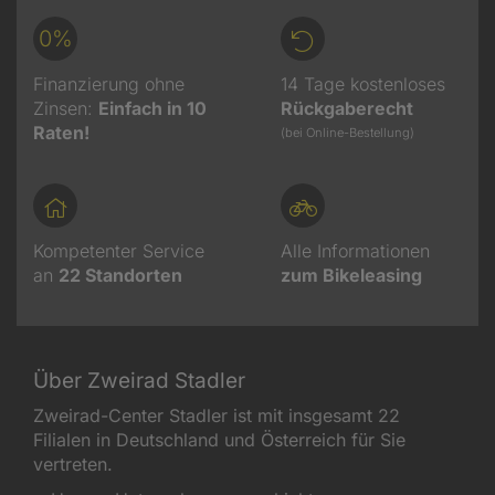
0%
Finanzierung ohne
14 Tage kostenloses
Zinsen:
Einfach in 10
Rückgaberecht
Raten!
(bei Online-Bestellung)
Kompetenter Service
Alle Informationen
an
22
Standorten
zum Bikeleasing
Über Zweirad Stadler
Zweirad-Center Stadler ist mit insgesamt 22
Filialen in Deutschland und Österreich für Sie
vertreten.