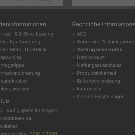
(bei Online-Bestellung)
deninformationen
Rechtliche Information
hrrad- & E-Bike-Leasing
AGB
Bike Kaufberatung
Widerrufs- & Rückgabere
Bike Motor Überblick
Vertrag widerrufen
kepacking
Datenschutz
ntagetipps
Haftungsausschluss
hrradversicherung
Produktsicherheit
rsandkosten
Batterieverordnung
hlungsweisen
Impressum
Cookie Einstellungen
vice
Q: häufig gestellte Fragen
rkstattservice
wsletter
ndenservice:
0941 / 3788