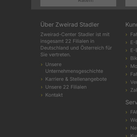
Raten!
Über Zweirad Stadler
Kun
Zweirad-Center Stadler ist mit
Fa
insgesamt 22 Filialen in
E-
Deutschland und Österreich für
E-
Sie vertreten.
Bi
Unsere
Mo
Unternehmensgeschichte
Fa
Karriere & Stellenangebote
Ve
Unsere 22 Filialen
Za
Kontakt
Ser
FA
We
Ne
Ku