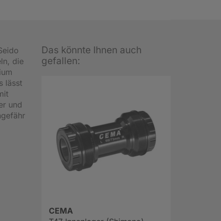
Das könnte Ihnen auch
Seido
gefallen:
ln, die
nium
 lässt
mit
er und
ngefähr
CEMA