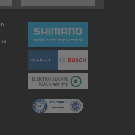
en
cht